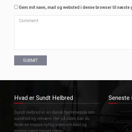
Gem mit navn, mail og websted i denne browser til næste
SUBMIT
Hvad er Sundt Helbred
Seneste 
Sundt Helbred er en dansk hjemmeside om
sundhed og velvære. Her på siden kan du
finde en masse nyttig viden om kost og
motion samt meget mere.