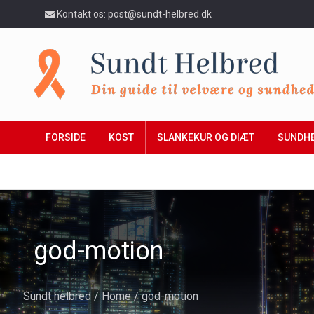
Kontakt os: post@sundt-helbred.dk
FORSIDE
KOST
SLANKEKUR OG DIÆT
SUNDH
god-motion
Sundt helbred
/
Home
/
god-motion