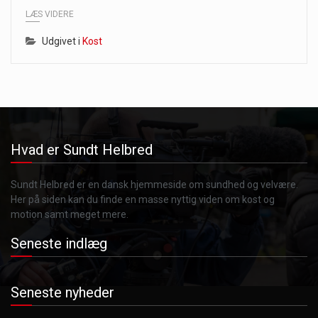
LÆS VIDERE
Udgivet i
Kost
Hvad er Sundt Helbred
Sundt Helbred er en dansk hjemmeside om sundhed og velvære.
Her på siden kan du finde en masse nyttig viden om kost og
motion samt meget mere.
Seneste indlæg
Seneste nyheder