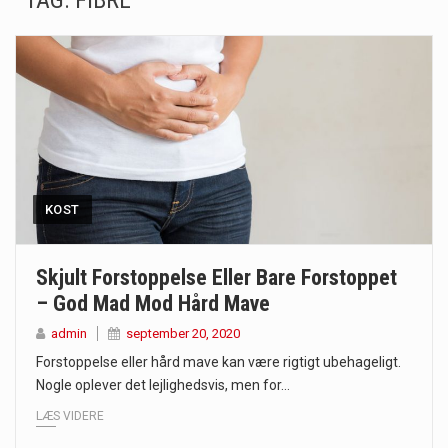
TAG:
FIBRE
Mælkesyrebakterier er små, men utroligt kraftfulde mikroorganismer, der spiller en afgørende rolle i at opretholde…
Irritabel tyktarm (Irritable Bowel Syndrome, IBS) er en udbredt fordøjelseslidelse, der påvirker millioner af mennesker…
Padel er en sport, der er blevet stadig mere populær over hele verden på grund…
Massagestole er ikke længere forbeholdt luksuriøse spaer og wellnesscentre - de er nu tilgængelige til…
Airfryere har taget verden med storm med deres løfte om at tilberede sprøde og lækre…
KOST
Saunaer har været en del af forskellige kulturer i årtusinder, og deres sundhedsmæssige fordele er…
Skjult Forstoppelse Eller Bare Forstoppet
– God Mad Mod Hård Mave
Når det kommer til sundhed og velvære, er der konstante strømme af nye trends og…
admin
september 20, 2020
Sunde måltidskasser er en fantastisk løsning til dem, der ønsker at opretholde en sund livsstil…
Forstoppelse eller hård mave kan være rigtigt ubehageligt.
Nogle oplever det lejlighedsvis, men for…
LÆS VIDERE