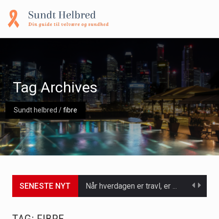
Tag Archives
Sundt helbred
/
fibre
SENESTE NYT
Når hverdagen er travl, er der ikke altid tid eller overskud til at bruge timer…
Et spaophold er ofte synonymt med afslapning, forkælelse og tid til at lade batterierne op,…