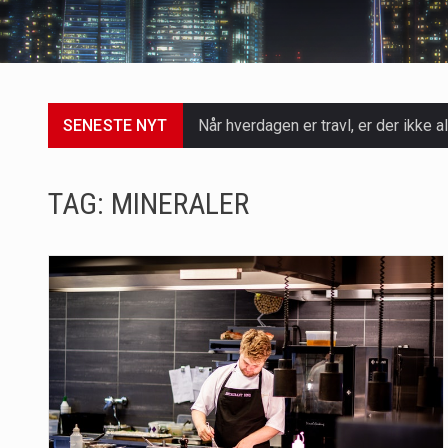
SENESTE NYT
Når hverdagen er travl, er der ikke al
Et spaophold er ofte synonymt med af
TAG:
MINERALER
Mælkesyrebakterier er små, men utro
Irritabel tyktarm (Irritable Bowel S
Padel er en sport, der er blevet st
Massagestole er ikke længere forbeh
Airfryere har taget verden med sto
Saunaer har været en del af forskel