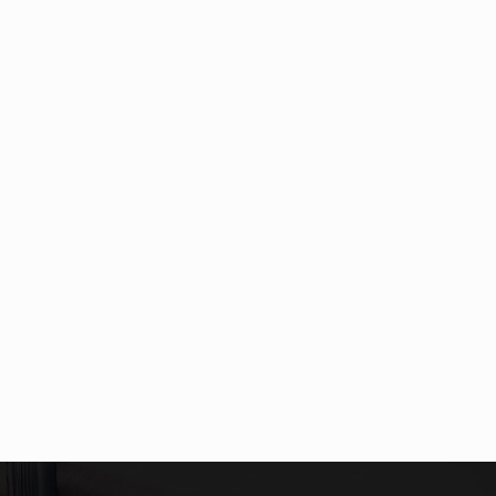
ære, er der konstante strømme af nye trends og…
 løsning til dem, der ønsker at opretholde en sund livsstil…