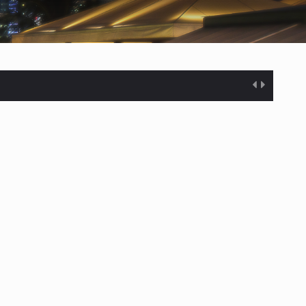
 at opretholde…
ioner af mennesker…
e til…
…