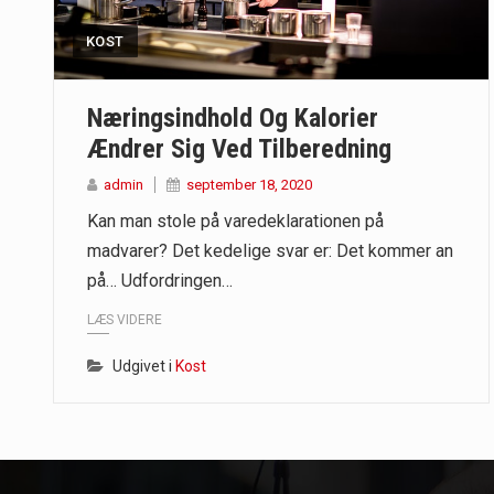
KOST
Når det kommer til sundhed og velv
Sunde måltidskasser er en fantastisk
Næringsindhold Og Kalorier
Ændrer Sig Ved Tilberedning
admin
september 18, 2020
Kan man stole på varedeklarationen på
madvarer? Det kedelige svar er: Det kommer an
på… Udfordringen…
LÆS VIDERE
Udgivet i
Kost