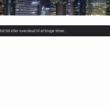
tid tid eller overskud til at bruge timer…
slapning, forkælelse og tid til at lade batterierne op,…
ligt kraftfulde mikroorganismer, der spiller en afgørende rolle i
yndrome, IBS) er en udbredt fordøjelseslidelse, der påvirker mill
adig mere populær over hele verden på grund…
oldt luksuriøse spaer og wellnesscentre - de er nu tilgængelig
rm med deres løfte om at tilberede sprøde og lækre…
lige kulturer i årtusinder, og deres sundhedsmæssige fordele er