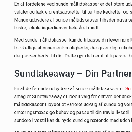
En af fordelene ved sunde måltidskasser er det store udv
salater og lækre grøntsagsretter til saftige kødretter og
Mange udbydere af sunde måltidskasser tilbyder også s
friske, lokale ingredienser hele året rundt.
Med sunde måltidskasser kan du tilpasse din levering ef
forskellige abonnementsmuligheder, der giver dig mulighe
der passer bedst til dig. Dette gør det nemt at tilpasse d
Sundtakeaway – Din Partner t
En af de førende udbydere af sunde måltidskasser er
Su
smag er Sundtakeaway et ideelt valg for enhver, der ønsk
måltidskasser tilbyder et varieret udvalg af sunde og vels
ernæringsmæssige behov og passe til din travle livssti
sundere livsstil kan du nyde sund og nærende mad uden 