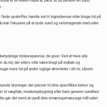
utine er en enkel måde at sikre, at du bevarer en sund
.
de opskrifter, handle ind til ingredienser eller bruge tid på
 så du kan fokusere på at nyde sund og velsmagende mad uden
betydelige tidsbesparelse, de giver. Ved at have alle
er du tid, der ellers ville være brugt på indkøb og
ruge mere tid på andre vigtige aktiviteter i dit liv, såsom
yede løsninger, der passer til dine specifikke behov og
er til vægttab, muskelopbygning eller bare generel sundhed
 Dette gør det nemt at opnå dine ernæringsmæssige mål uden