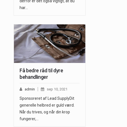
derfor er det også vigtigt, at du
har…
Få bedre råd til dyre
behandlinger
admin
sep 10, 2021
Sponsoreret af Lead SupplyDit
generelle helbred er guld værd.
Når du trives, og når din krop
fungerer,…