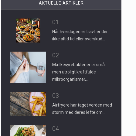
AKTUELLE ARTIKLER
01
Når hverdagen er travl, er der
ikke altid tid eller overskud…
02
Mælkesyrebakterier er små,
men utroligt kraftfulde
mikroorganismer,…
03
Airfryere har taget verden med
storm med deres løfte om…
04