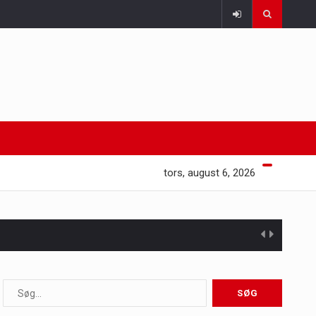
tors, august 6, 2026
 i at opretholde…