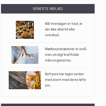
llioner af mennesker…
SENESTE INDLÆG
Når hverdagen er travl, er
ge til…
der ikke altid tid eller
overskud…
r…
Mælkesyrebakterier er små,
men utroligt kraftfulde
mikroorganismer,…
Airfryere har taget verden
med storm med deres løfte
om…