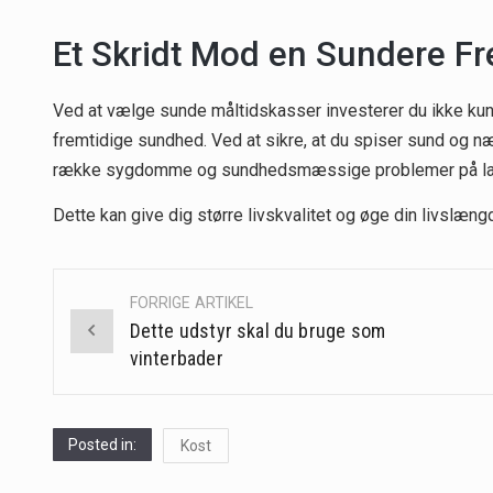
Et Skridt Mod en Sundere Fr
Ved at vælge sunde måltidskasser investerer du ikke ku
fremtidige sundhed. Ved at sikre, at du spiser sund og 
række sygdomme og sundhedsmæssige problemer på lan
Dette kan give dig større livskvalitet og øge din livslæng
FORRIGE ARTIKEL
Post
Dette udstyr skal du bruge som
navigation
vinterbader
Posted in:
Kost