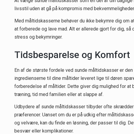
At vælge sunde måltidskasser som en del af din daglige r
livsstil uden at gå på kompromis med bekvemmeligheden
Med måltidskasserne behøver du ikke bekymre dig om at fin
at forberede og lave mad. Alt er allerede gjort for dig,
stress og bekymringer.
Tidsbesparelse og Komfort
En af de største fordele ved sunde måltidskasser er den 
ingredienserne til dine måltider leveret lige til døren spar
forberedelse af måltider. Dette giver dig mulighed for at b
træning, tid med familien eller at slappe af.
Udbydere af sunde måltidskasser tilbyder ofte skrædders
præferencer. Uanset om du er på udkig efter måltidskass
og velvære, kan du finde en løsning, der passer til dig.
besvær eller komplikationer.