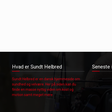
Hvad er Sundt Helbred
Seneste 
Sundt Helbred er en dansk hjemmeside om
sundhed og velvære. Her på siden kan du
finde en masse nyttig viden om kost og
motion samt meget mere.