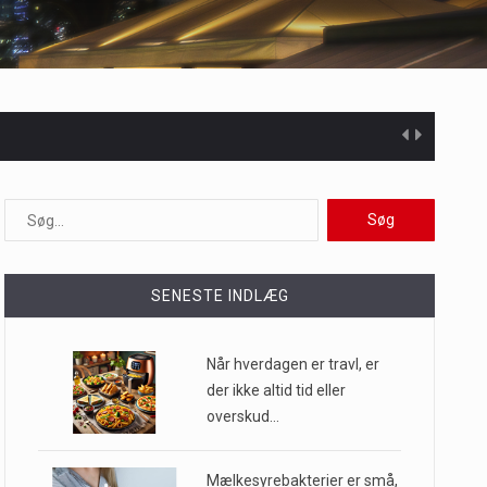
 at opretholde…
ioner af mennesker…
SENESTE INDLÆG
Når hverdagen er travl, er
e til…
der ikke altid tid eller
overskud…
Mælkesyrebakterier er små,
…