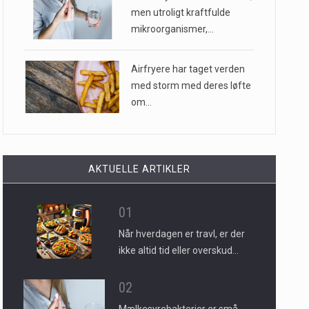
men utroligt kraftfulde
mikroorganismer,…
Airfryere har taget verden
med storm med deres løfte
om…
AKTUELLE ARTIKLER
01
Når hverdagen er travl, er der
ikke altid tid eller overskud…
02