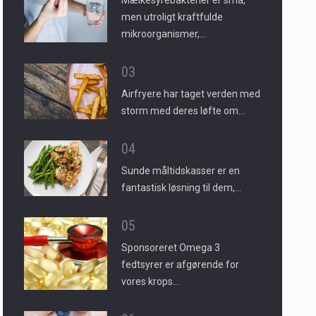
Mælkesyrebakterier er små,
men utroligt kraftfulde
mikroorganismer,…
03
Airfryere har taget verden med
storm med deres løfte om…
04
Sunde måltidskasser er en
fantastisk løsning til dem,…
05
Sponsoreret Omega 3
fedtsyrer er afgørende for
vores krops…