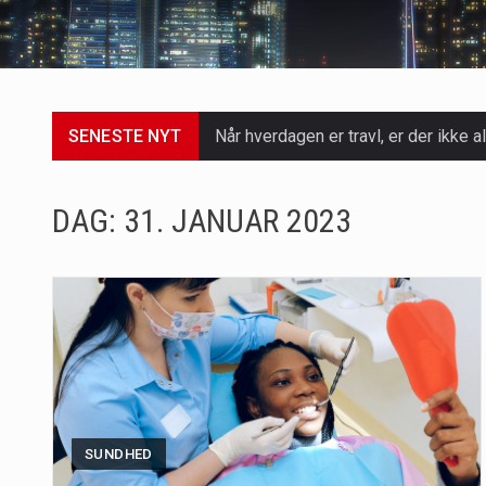
SENESTE NYT
Når hverdagen er travl, er der ikke al
Et spaophold er ofte synonymt med af
DAG:
31. JANUAR 2023
Mælkesyrebakterier er små, men utro
Irritabel tyktarm (Irritable Bowel S
Padel er en sport, der er blevet st
Massagestole er ikke længere forbeh
Airfryere har taget verden med sto
SUNDHED
Saunaer har været en del af forskel