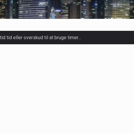
tid tid eller overskud til at bruge timer…
slapning, forkælelse og tid til at lade batterierne op,…
ligt kraftfulde mikroorganismer, der spiller en afgørende rolle i
yndrome, IBS) er en udbredt fordøjelseslidelse, der påvirker mill
adig mere populær over hele verden på grund…
oldt luksuriøse spaer og wellnesscentre - de er nu tilgængelig
rm med deres løfte om at tilberede sprøde og lækre…
lige kulturer i årtusinder, og deres sundhedsmæssige fordele er