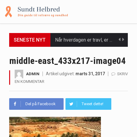
SENESTE NYT
Når hverdagen er travl, er der ikke altid tid eller overskud til at bruge timer…
Et spaophold er ofte synonymt med afslapning, forkælelse og tid til at lade batterierne op,…
middle-east_433x217-image04
Mælkesyrebakterier er små, men utroligt kraftfulde mikroorganismer, der spiller en afgørende rolle i at opretholde…
Artikel udgivet:
marts 31, 2017
ADMIN
SKRIV
EN KOMMENTAR
Irritabel tyktarm (Irritable Bowel Syndrome, IBS) er en udbredt fordøjelseslidelse, der påvirker millioner af mennesker…
Padel er en sport, der er blevet stadig mere populær over hele verden på grund…
Del på Facebook
Tweet dette!
Massagestole er ikke længere forbeholdt luksuriøse spaer og wellnesscentre - de er nu tilgængelige til…
Airfryere har taget verden med storm med deres løfte om at tilberede sprøde og lækre…