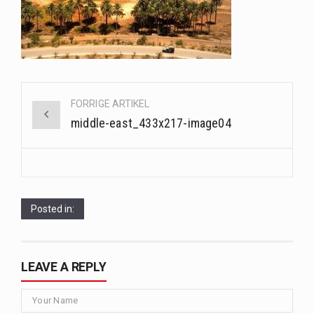
Saunaer har været en del af forskellige kulturer i årtusinder, og deres sundhedsmæssige fordele er…
Når det kommer til sundhed og velvære, er der konstante strømme af nye trends og…
Sunde måltidskasser er en fantastisk løsning til dem, der ønsker at opretholde en sund livsstil…
Post
FORRIGE ARTIKEL
navigation
middle-east_433x217-image04
Posted in:
LEAVE A REPLY