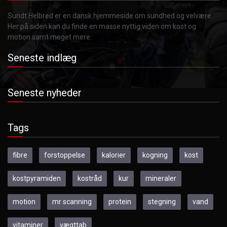
Sundt Helbred er en dansk hjemmeside om sundhed og velvære.
Her på siden kan du finde en masse nyttig viden om kost og
motion samt meget mere.
Seneste indlæg
Seneste nyheder
Tags
fibre
forstoppelse
kalorier
kogning
kost
kostpyramiden
kostråd
kur
mineraler
motion
mr scanning
protein
stegning
vand
vitaminer
vægttab