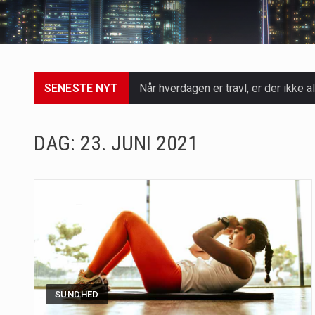
SENESTE NYT
Når hverdagen er travl, er der ikke al
Et spaophold er ofte synonymt med af
DAG:
23. JUNI 2021
Mælkesyrebakterier er små, men utro
Irritabel tyktarm (Irritable Bowel S
Padel er en sport, der er blevet st
Massagestole er ikke længere forbeh
Airfryere har taget verden med sto
SUNDHED
Saunaer har været en del af forskel