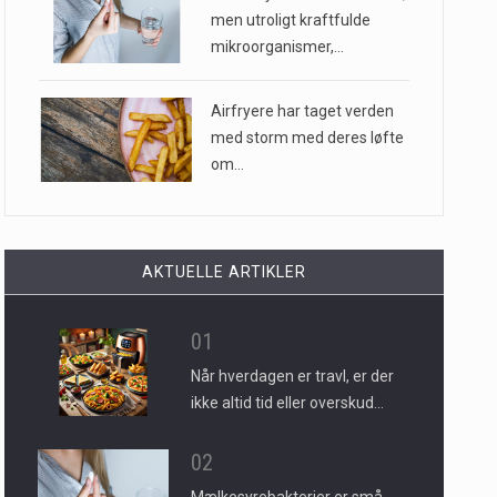
men utroligt kraftfulde
mikroorganismer,…
Airfryere har taget verden
med storm med deres løfte
om…
AKTUELLE ARTIKLER
01
Når hverdagen er travl, er der
ikke altid tid eller overskud…
02