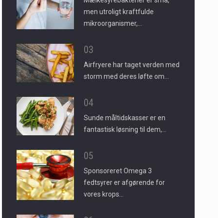
Mælkesyrebakterier er små,
men utroligt kraftfulde
mikroorganismer,…
03
Airfryere har taget verden med
storm med deres løfte om…
04
Sunde måltidskasser er en
fantastisk løsning til dem,…
05
Sponsoreret Omega 3
fedtsyrer er afgørende for
vores krops…