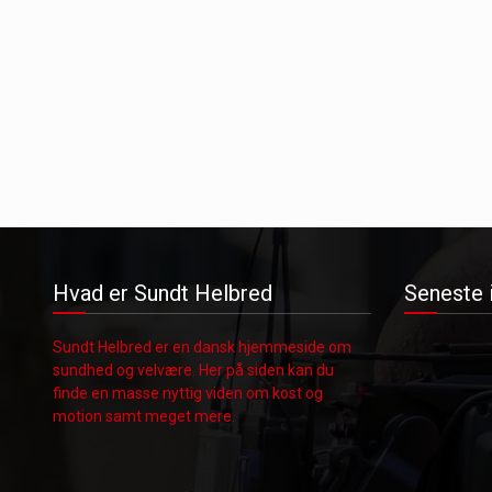
Hvad er Sundt Helbred
Seneste 
Sundt Helbred er en dansk hjemmeside om
sundhed og velvære. Her på siden kan du
finde en masse nyttig viden om kost og
motion samt meget mere.