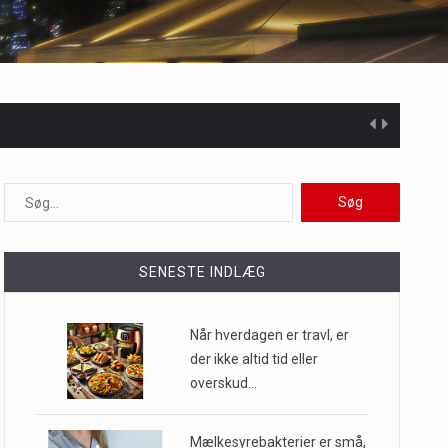
 at opretholde…
ioner af mennesker…
SENESTE INDLÆG
Når hverdagen er travl, er
e til…
der ikke altid tid eller
overskud…
Mælkesyrebakterier er små,
…