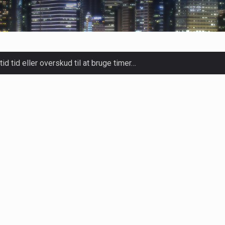
tid tid eller overskud til at bruge timer…
slapning, forkælelse og tid til at lade batterierne op,…
ligt kraftfulde mikroorganismer, der spiller en afgørende rolle i
yndrome, IBS) er en udbredt fordøjelseslidelse, der påvirker mill
adig mere populær over hele verden på grund…
oldt luksuriøse spaer og wellnesscentre - de er nu tilgængelig
rm med deres løfte om at tilberede sprøde og lækre…
lige kulturer i årtusinder, og deres sundhedsmæssige fordele er