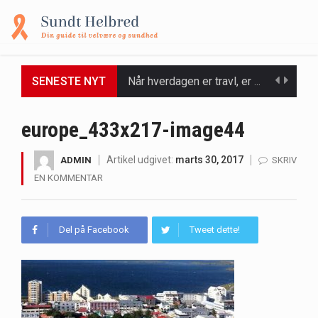
SENESTE NYT
Et spaophold er ofte synonymt med afslapning, forkælelse og tid til at lade batterierne op,…
Mælkesyrebakterier er små, men utroligt kraftfulde mikroorganismer, der spiller en afgørende rolle i at opretholde…
europe_433x217-image44
Irritabel tyktarm (Irritable Bowel Syndrome, IBS) er en udbredt fordøjelseslidelse, der påvirker millioner af mennesker…
Artikel udgivet:
marts 30, 2017
ADMIN
SKRIV
EN KOMMENTAR
Padel er en sport, der er blevet stadig mere populær over hele verden på grund…
Massagestole er ikke længere forbeholdt luksuriøse spaer og wellnesscentre - de er nu tilgængelige til…
Del på Facebook
Tweet dette!
Airfryere har taget verden med storm med deres løfte om at tilberede sprøde og lækre…
Saunaer har været en del af forskellige kulturer i årtusinder, og deres sundhedsmæssige fordele er…
Når det kommer til sundhed og velvære, er der konstante strømme af nye trends og…