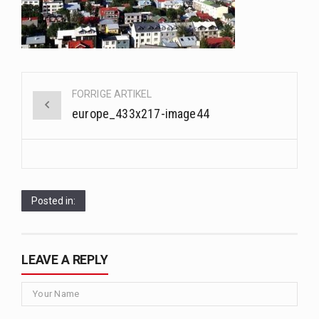
Sunde måltidskasser er en fantastisk løsning til dem, der ønsker at opretholde en sund livsstil…
Når hverdagen er travl, er der ikke altid tid eller overskud til at bruge timer…
Post
FORRIGE ARTIKEL
navigation
europe_433x217-image44
Posted in:
LEAVE A REPLY