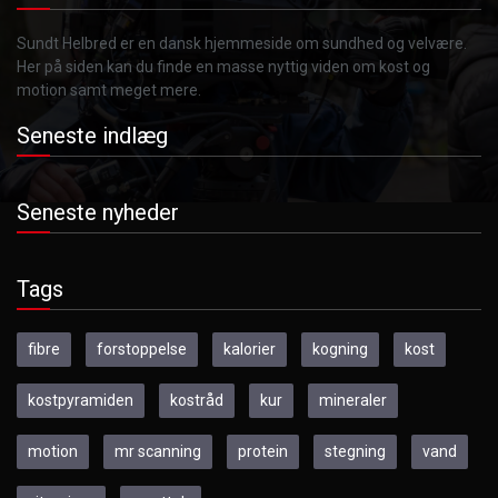
Sundt Helbred er en dansk hjemmeside om sundhed og velvære.
Her på siden kan du finde en masse nyttig viden om kost og
motion samt meget mere.
Seneste indlæg
Seneste nyheder
Tags
fibre
forstoppelse
kalorier
kogning
kost
kostpyramiden
kostråd
kur
mineraler
motion
mr scanning
protein
stegning
vand