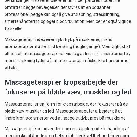
behandlinger involverer olie eller duft, der påføres huden; de
omfatter begge bevægelser, der styres af en uddannet
professionel; begge kan også give afslapning, stresslindring,
smertehåndtering og øget blodcirkulation. Men der er også vigtige
forskelle!
Massageterapi indebærer dybt tryk på musklerne, mens
aromaterapi omfatter blid berøring (nogle gange). Men vigtigst af
alt er det, at massageterapi har vist sig at lindre kroniske smerter,
mens forskning tyder på, at aromaterapi måske ikke har samme
effekt.
Massageterapi er kropsarbejde der
fokuserer på bløde væv, muskler og led
Massageterapi er en form for kropsarbejde, der fokuserer på de
bløde væv, muskler og led. Massageterapeuter arbejder på at
lindre kroniske smerter ved at lægge et dybt pres på musklerne.
Massageterapi kan anvendes som en supplerende behandling af
medicinske tilstande som f.eks. gigt eller kræftbehandlinger som