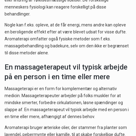
eller lindring af følelsesmæssige lidelser. De forskellige
menneskers fysiologi kan reagere forskelligt på disse
behandlinger.
Nogle kan f.eks. opleve, at de får energi, mens andre kan opleve
en beroligende effekt efter at være blevet udsat for visse dufte.
Aromaterapi omfatter også fysiske metoder som f.eks.
massagebehandling og badekure, selv om den ikke er begrænset
til disse metoder alene.
En massageterapeut vil typisk arbejde
på en person i en time eller mere
Massageterapi er en form for komplementær og alternativ
medicin. Massageterapeuter arbejder på folks muskler for at
mindske smerter, forbedre cirkulationen, løsne spændinger og
slappe af. En massageterapeut vil typisk arbejde med en person i
en time eller mere, afhængigt af dennes behov.
Aromaterapi bruger æteriske olier, der stammer fra planter som
lavendel, pebermynte eller kamille, til at skabe forskellige dufte.