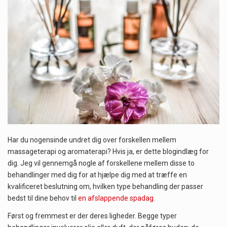
Når det kommer til sundhed og velvære, er der konstante strømme af nye trends og…
Sunde måltidskasser er en fantastisk løsning til dem, der ønsker at opretholde en sund livsstil…
Har du nogensinde undret dig over forskellen mellem
massageterapi og aromaterapi? Hvis ja, er dette blogindlæg for
dig. Jeg vil gennemgå nogle af forskellene mellem disse to
behandlinger med dig for at hjælpe dig med at træffe en
kvalificeret beslutning om, hvilken type behandling der passer
bedst til dine behov til
en afslappende spadag
.
Først og fremmest er der deres ligheder. Begge typer