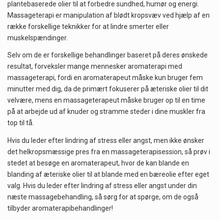
plantebaserede olier til at forbedre sundhed, humør og energi.
Massageterapi er manipulation af blødt kropsvæv ved hjælp af en
række forskellige teknikker for at lindre smerter eller
muskelspændinger.
Selv om de er forskellige behandlinger baseret på deres ønskede
resultat, forveksler mange mennesker aromaterapi med
massageterapi, fordi en aromaterapeut måske kun bruger fem
minutter med dig, da de primært fokuserer på æteriske olier til dit
velvære, mens en massageterapeut måske bruger op til en time
på at arbejde ud af knuder og stramme steder i dine muskler fra
top til tå.
Hvis du leder efter lindring af stress eller angst, men ikke ønsker
det helkropsmæssige pres fra en massageterapisession, så prøv i
stedet at besøge en aromaterapeut, hvor de kan blande en
blanding af æteriske olier til at blande med en bæreolie efter eget
valg. Hvis du leder efter lindring af stress eller angst under din
næste massagebehandling, så sørg for at spørge, om de også
tilbyder aromaterapibehandlinger!