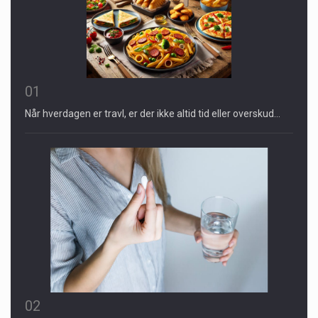
01
Når hverdagen er travl, er der ikke altid tid eller overskud…
02