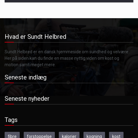
Hvad er Sundt Helbred
Sundt Helbred er en dansk hjemmeside om sundhed og velvære.
Her på siden kan du finde en masse nyttig viden om kost og
motion samt meget mere.
Seneste indlæg
Seneste nyheder
Tags
fibre
forstoppelse
kalorier
kogning
kost