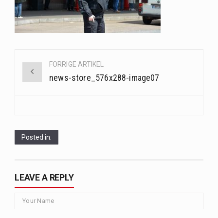
Når det kommer til sundhed og velvære, er der konstante strømme af nye trends og…
Sunde måltidskasser er en fantastisk løsning til dem, der ønsker at opretholde en sund livsstil…
Post
FORRIGE ARTIKEL
navigation
news-store_576x288-image07
Posted in:
LEAVE A REPLY