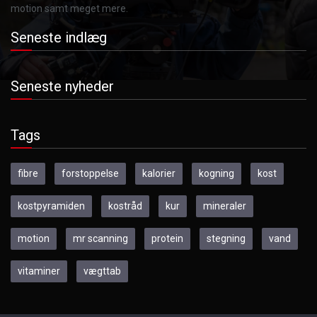
motion samt meget mere.
Seneste indlæg
Seneste nyheder
Tags
fibre
forstoppelse
kalorier
kogning
kost
kostpyramiden
kostråd
kur
mineraler
motion
mr scanning
protein
stegning
vand
vitaminer
vægttab