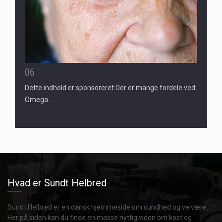
06
Dette indhold er sponsoreret Der er mange fordele ved
Omega…
Hvad er Sundt Helbred
Sundt Helbred er en dansk hjemmeside om sundhed og velvære.
Her på siden kan du finde en masse nyttig viden om kost og