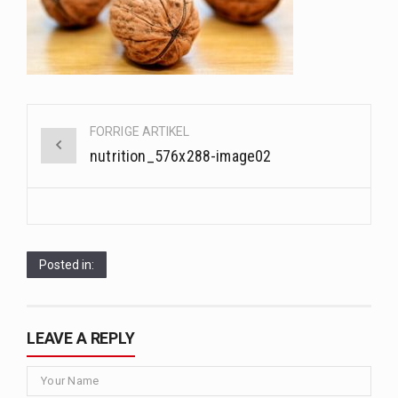
Når det kommer til sundhed og velvære, er der konstante strømme af nye trends og…
Sunde måltidskasser er en fantastisk løsning til dem, der ønsker at opretholde en sund livsstil…
Post
FORRIGE ARTIKEL
navigation
nutrition_576x288-image02
Posted in:
LEAVE A REPLY