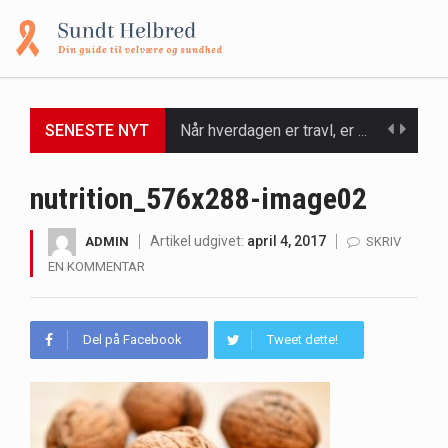
Når hverdagen er travl, er der ikke altid tid eller overskud til at bruge timer…
SENESTE NYT
Et spaophold er ofte synonymt med afslapning, forkælelse og tid til at lade batterierne op,…
nutrition_576x288-image02
Mælkesyrebakterier er små, men utroligt kraftfulde mikroorganismer, der spiller en afgørende rolle i at opretholde…
Artikel udgivet:
april 4, 2017
ADMIN
SKRIV
Irritabel tyktarm (Irritable Bowel Syndrome, IBS) er en udbredt fordøjelseslidelse, der påvirker millioner af mennesker…
EN KOMMENTAR
Padel er en sport, der er blevet stadig mere populær over hele verden på grund…
Del på Facebook
Tweet dette!
Massagestole er ikke længere forbeholdt luksuriøse spaer og wellnesscentre - de er nu tilgængelige til…
Airfryere har taget verden med storm med deres løfte om at tilberede sprøde og lækre…
Saunaer har været en del af forskellige kulturer i årtusinder, og deres sundhedsmæssige fordele er…