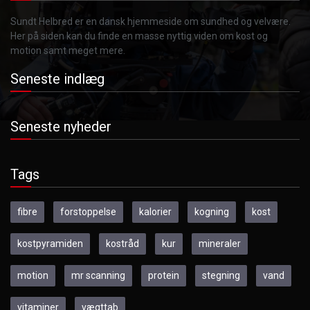
Sundt Helbred er en dansk hjemmeside om sundhed og velvære.
Her på siden kan du finde en masse nyttig viden om kost og
motion samt meget mere.
Seneste indlæg
Seneste nyheder
Tags
fibre
forstoppelse
kalorier
kogning
kost
kostpyramiden
kostråd
kur
mineraler
motion
mr scanning
protein
stegning
vand
vitaminer
vægttab