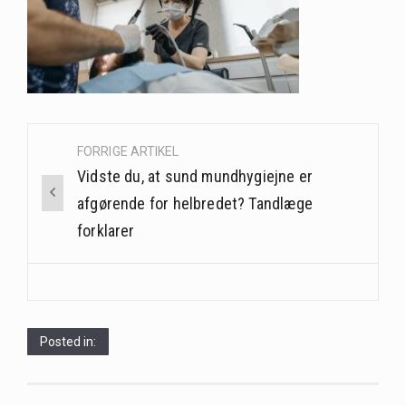
Når det kommer til sundhed og velvære, er der konstante strømme af nye trends og…
Sunde måltidskasser er en fantastisk løsning til dem, der ønsker at opretholde en sund livsstil…
Post
FORRIGE ARTIKEL
navigation
Vidste du, at sund mundhygiejne er
afgørende for helbredet? Tandlæge
forklarer
Posted in: