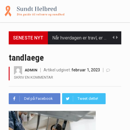
Når hverdagen er travl, er der ikke altid tid eller overskud til at bruge timer…
SENESTE NYT
Et spaophold er ofte synonymt med afslapning, forkælelse og tid til at lade batterierne op,…
tandlaege
Mælkesyrebakterier er små, men utroligt kraftfulde mikroorganismer, der spiller en afgørende rolle i at opretholde…
Irritabel tyktarm (Irritable Bowel Syndrome, IBS) er en udbredt fordøjelseslidelse, der påvirker millioner af mennesker…
Artikel udgivet:
februar 1, 2023
ADMIN
SKRIV EN KOMMENTAR
Padel er en sport, der er blevet stadig mere populær over hele verden på grund…
Massagestole er ikke længere forbeholdt luksuriøse spaer og wellnesscentre - de er nu tilgængelige til…
Del på Facebook
Tweet dette!
Airfryere har taget verden med storm med deres løfte om at tilberede sprøde og lækre…
Saunaer har været en del af forskellige kulturer i årtusinder, og deres sundhedsmæssige fordele er…