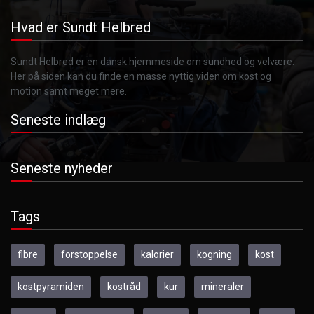
Hvad er Sundt Helbred
Sundt Helbred er en dansk hjemmeside om sundhed og velvære.
Her på siden kan du finde en masse nyttig viden om kost og
motion samt meget mere.
Seneste indlæg
Seneste nyheder
Tags
fibre
forstoppelse
kalorier
kogning
kost
kostpyramiden
kostråd
kur
mineraler