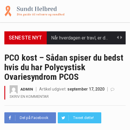
Når hverdagen er travl, er der ikke altid tid eller overskud til at bruge timer…
SENESTE NYT
Et spaophold er ofte synonymt med afslapning, forkælelse og tid til at lade batterierne op,…
Mælkesyrebakterier er små, men utroligt kraftfulde mikroorganismer, der spiller en afgørende rolle i at opretholde…
PCO kost – Sådan spiser du bedst
hvis du har Polycystisk
Irritabel tyktarm (Irritable Bowel Syndrome, IBS) er en udbredt fordøjelseslidelse, der påvirker millioner af mennesker…
Ovariesyndrom PCOS
Padel er en sport, der er blevet stadig mere populær over hele verden på grund…
Artikel udgivet:
september 17, 2020
ADMIN
Massagestole er ikke længere forbeholdt luksuriøse spaer og wellnesscentre - de er nu tilgængelige til…
SKRIV EN KOMMENTAR
Airfryere har taget verden med storm med deres løfte om at tilberede sprøde og lækre…
Del på Facebook
Tweet dette!
Saunaer har været en del af forskellige kulturer i årtusinder, og deres sundhedsmæssige fordele er…