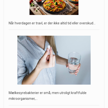
Når hverdagen er travl, er der ikke altid tid eller overskud…
Mælkesyrebakterier er små, men utroligt kraftfulde
mikroorganismer,…