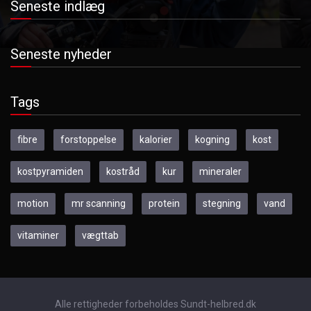
Seneste indlæg
Seneste nyheder
Tags
fibre
forstoppelse
kalorier
kogning
kost
kostpyramiden
kostråd
kur
mineraler
motion
mr scanning
protein
stegning
vand
vitaminer
vægttab
Alle rettigheder forbeholdes Sundt-helbred.dk