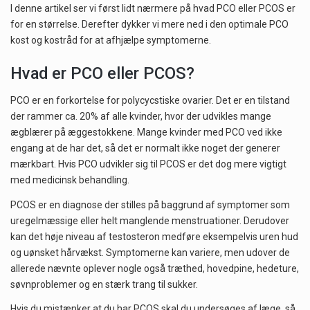
I denne artikel ser vi først lidt nærmere på hvad PCO eller PCOS er
for en størrelse. Derefter dykker vi mere ned i den optimale PCO
kost og kostråd for at afhjælpe symptomerne.
Hvad er PCO eller PCOS?
PCO er en forkortelse for polycycstiske ovarier. Det er en tilstand
der rammer ca. 20% af alle kvinder, hvor der udvikles mange
ægblærer på æggestokkene. Mange kvinder med PCO ved ikke
engang at de har det, så det er normalt ikke noget der generer
mærkbart. Hvis PCO udvikler sig til PCOS er det dog mere vigtigt
med medicinsk behandling.
PCOS er en diagnose der stilles på baggrund af symptomer som
uregelmæssige eller helt manglende menstruationer. Derudover
kan det høje niveau af testosteron medføre eksempelvis uren hud
og uønsket hårvækst. Symptomerne kan variere, men udover de
allerede nævnte oplever nogle også træthed, hovedpine, hedeture,
søvnproblemer og en stærk trang til sukker.
Hvis du mistænker at du har PCOS skal du undersøges af læge, så