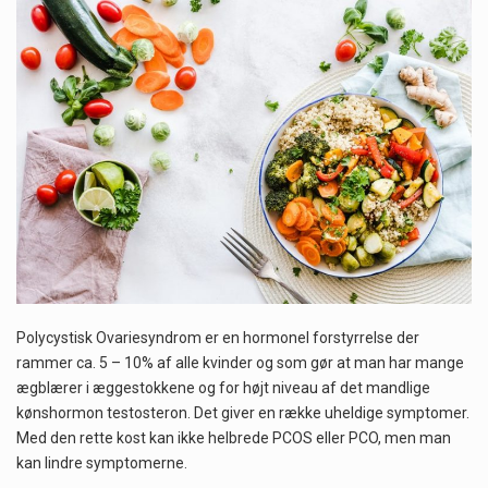
Når det kommer til sundhed og velvære, er der konstante strømme af nye trends og…
Sunde måltidskasser er en fantastisk løsning til dem, der ønsker at opretholde en sund livsstil…
Polycystisk Ovariesyndrom er en hormonel forstyrrelse der
rammer ca. 5 – 10% af alle kvinder og som gør at man har mange
ægblærer i æggestokkene og for højt niveau af det mandlige
kønshormon testosteron. Det giver en række uheldige symptomer.
Med den rette kost kan ikke helbrede PCOS eller PCO, men man
kan lindre symptomerne.