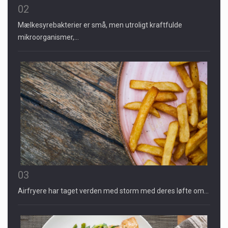
02
Mælkesyrebakterier er små, men utroligt kraftfulde
mikroorganismer,…
03
Airfryere har taget verden med storm med deres løfte om…