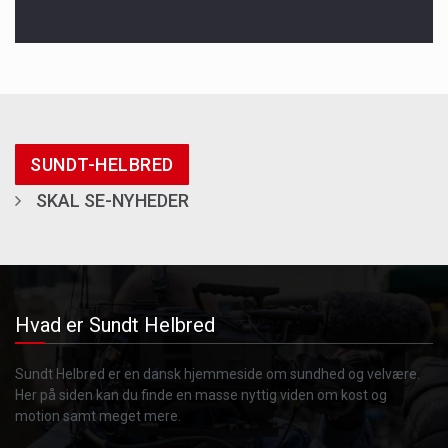
SUNDT-HELBRED
SKAL SE-NYHEDER
Hvad er Sundt Helbred
Sundt Helbred er en dansk hjemmeside om sundhed og velvære.
Her på siden kan du finde en masse nyttig viden om kost og
motion samt meget mere.