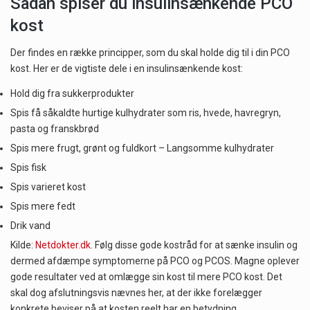
Sådan spiser du insulinsænkende PCO
kost
Der findes en række principper, som du skal holde dig til i din PCO
kost. Her er de vigtiste dele i en insulinsænkende kost:
Hold dig fra sukkerprodukter
Spis få såkaldte hurtige kulhydrater som ris, hvede, havregryn,
pasta og franskbrød
Spis mere frugt, grønt og fuldkort – Langsomme kulhydrater
Spis fisk
Spis varieret kost
Spis mere fedt
Drik vand
Kilde:
Netdokter.dk
. Følg disse gode kostråd for at sænke insulin og
dermed afdæmpe symptomerne på PCO og PCOS. Magne oplever
gode resultater ved at omlægge sin kost til mere PCO kost. Det
skal dog afslutningsvis nævnes her, at der ikke forelægger
konkrete beviser på at kosten reelt har en betydning.