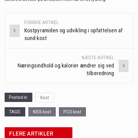
FORRIGE ARTIKEL
Post
Kostpyramiden og udvikling i opfattelsen af
navigation
sund kost
NÆSTE ARTIKEL
Næringsindhold og kalorier ændrer sig ved
tilberedning
Posted in:
Kost
TAGS:
KISS kost
PCO kost
FLERE ARTIKLER