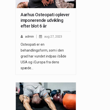
Aarhus Osteopati oplever
imponerende udvikling
efter blot 6 år
admin
aug 27, 2023
Osteopati er en
behandlingsform, som i den
grad har vundet indpas i både
USA og i Europa fra dens
spæde…