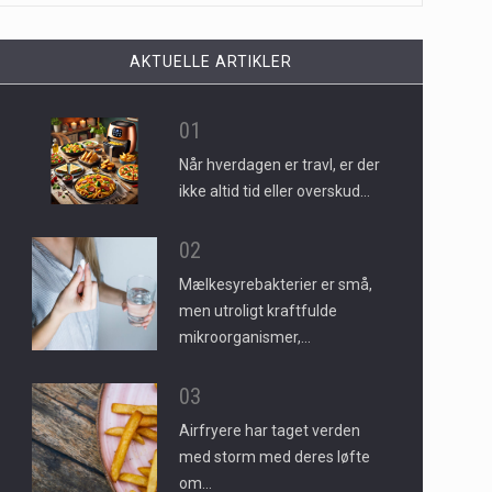
AKTUELLE ARTIKLER
01
Når hverdagen er travl, er der
ikke altid tid eller overskud…
02
Mælkesyrebakterier er små,
men utroligt kraftfulde
mikroorganismer,…
03
Airfryere har taget verden
med storm med deres løfte
om…