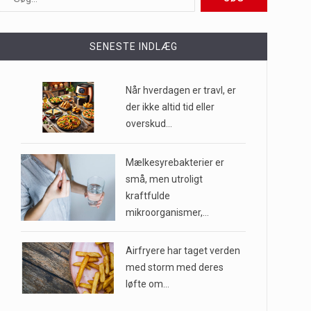
ioner af mennesker…
SENESTE INDLÆG
e til…
Når hverdagen er travl, er
der ikke altid tid eller
overskud…
…
Mælkesyrebakterier er
små, men utroligt
kraftfulde
mikroorganismer,…
Airfryere har taget verden
med storm med deres
løfte om…