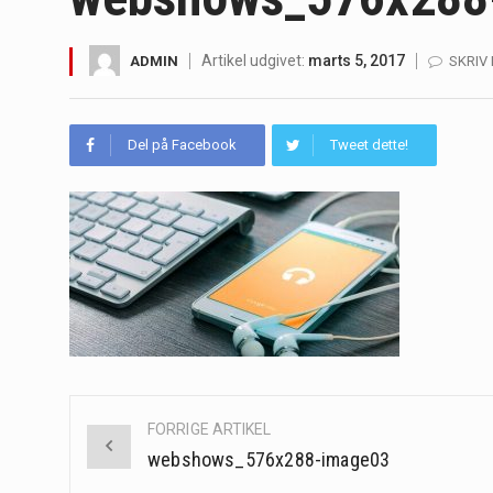
Irritabel tyktarm (Irritable Bowel S
Artikel udgivet:
marts 5, 2017
ADMIN
SKRIV
Padel er en sport, der er blevet st
Massagestole er ikke længere forbeh
Del på Facebook
Tweet dette!
Airfryere har taget verden med sto
Saunaer har været en del af forskel
Når det kommer til sundhed og velv
Sunde måltidskasser er en fantastisk
Post
FORRIGE ARTIKEL
navigation
webshows_576x288-image03