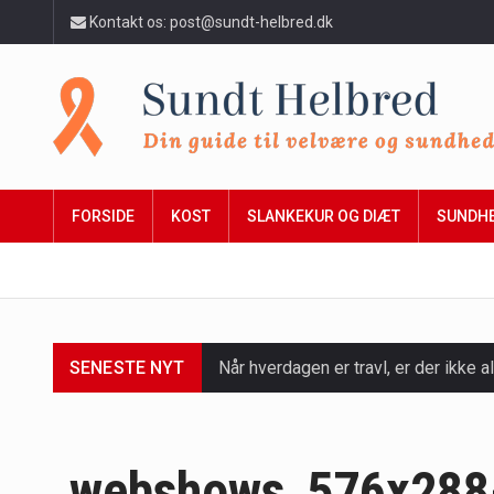
Kontakt os: post@sundt-helbred.dk
FORSIDE
KOST
SLANKEKUR OG DIÆT
SUNDH
SENESTE NYT
Når hverdagen er travl, er der ikke al
Et spaophold er ofte synonymt med af
Mælkesyrebakterier er små, men utro
webshows_576x288