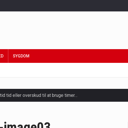
ED
SYGDOM
tid tid eller overskud til at bruge timer…
slapning, forkælelse og tid til at lade batterierne op,…
ligt kraftfulde mikroorganismer, der spiller en afgørende rolle i
-image03