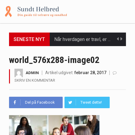
SENESTE NYT
Når hverdagen er travl, er der ikke altid tid eller overskud til at bruge timer…
Et spaophold er ofte synonymt med afslapning, forkælelse og tid til at lade batterierne op,…
world_576x288-image02
Mælkesyrebakterier er små, men utroligt kraftfulde mikroorganismer, der spiller en afgørende rolle i at opretholde…
Artikel udgivet:
februar 28, 2017
ADMIN
SKRIV EN KOMMENTAR
Irritabel tyktarm (Irritable Bowel Syndrome, IBS) er en udbredt fordøjelseslidelse, der påvirker millioner af mennesker…
Padel er en sport, der er blevet stadig mere populær over hele verden på grund…
Del på Facebook
Tweet dette!
Massagestole er ikke længere forbeholdt luksuriøse spaer og wellnesscentre - de er nu tilgængelige til…
Airfryere har taget verden med storm med deres løfte om at tilberede sprøde og lækre…