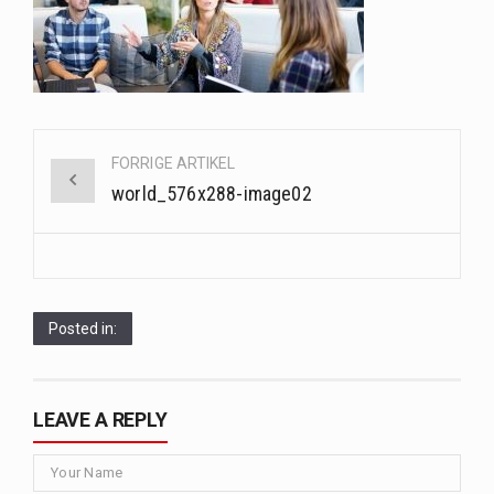
Saunaer har været en del af forskellige kulturer i årtusinder, og deres sundhedsmæssige fordele er…
Når det kommer til sundhed og velvære, er der konstante strømme af nye trends og…
Sunde måltidskasser er en fantastisk løsning til dem, der ønsker at opretholde en sund livsstil…
Post
FORRIGE ARTIKEL
navigation
world_576x288-image02
Posted in:
LEAVE A REPLY