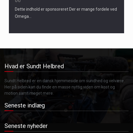
06
Dette indhold er sponsoreret Der er mange fordele ved
Omega…
Hvad er Sundt Helbred
Sundt Helbred er en dansk hjemmeside om sundhed og velvære.
Her på siden kan du finde en masse nyttig viden om kost og
motion samt meget mere.
Seneste indlæg
Seneste nyheder