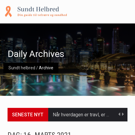
Daily Archives
Sundt helbred
/
Archive
SENESTE NYT
Når hverdagen er travl, er der ikke altid tid eller overskud til at bruge timer…
Et spaophold er ofte synonymt med afslapning, forkælelse og tid til at lade batterierne op,…