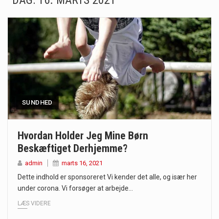
DAG:
16. MARTS 2021
Mælkesyrebakterier er små, men utroligt kraftfulde mikroorganismer, der spiller en afgørende rolle i at opretholde…
Irritabel tyktarm (Irritable Bowel Syndrome, IBS) er en udbredt fordøjelseslidelse, der påvirker millioner af mennesker…
Padel er en sport, der er blevet stadig mere populær over hele verden på grund…
Massagestole er ikke længere forbeholdt luksuriøse spaer og wellnesscentre - de er nu tilgængelige til…
Airfryere har taget verden med storm med deres løfte om at tilberede sprøde og lækre…
SUNDHED
Saunaer har været en del af forskellige kulturer i årtusinder, og deres sundhedsmæssige fordele er…
Hvordan Holder Jeg Mine Børn
Beskæftiget Derhjemme?
Når det kommer til sundhed og velvære, er der konstante strømme af nye trends og…
admin
marts 16, 2021
Sunde måltidskasser er en fantastisk løsning til dem, der ønsker at opretholde en sund livsstil…
Dette indhold er sponsoreret Vi kender det alle, og især her
under corona. Vi forsøger at arbejde…
LÆS VIDERE