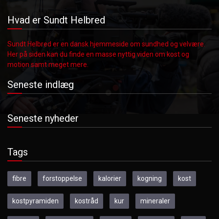
Hvad er Sundt Helbred
Sundt Helbred er en dansk hjemmeside om sundhed og velvære.
Her på siden kan du finde en masse nyttig viden om kost og
motion samt meget mere.
Seneste indlæg
Seneste nyheder
Tags
fibre
forstoppelse
kalorier
kogning
kost
kostpyramiden
kostråd
kur
mineraler