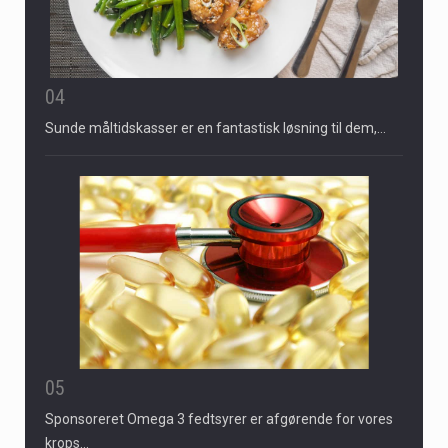
04
Sunde måltidskasser er en fantastisk løsning til dem,…
05
Sponsoreret Omega 3 fedtsyrer er afgørende for vores
krops…