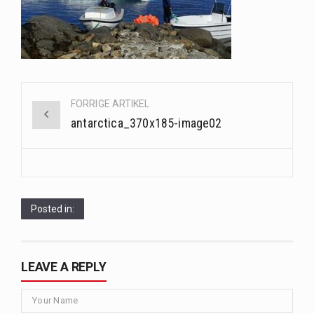
Saunaer har været en del af forskellige kulturer i årtusinder, og deres sundhedsmæssige fordele er…
Når det kommer til sundhed og velvære, er der konstante strømme af nye trends og…
Sunde måltidskasser er en fantastisk løsning til dem, der ønsker at opretholde en sund livsstil…
Post
FORRIGE ARTIKEL
navigation
antarctica_370x185-image02
Posted in:
LEAVE A REPLY