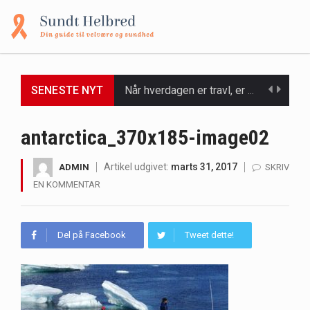
SENESTE NYT
Når hverdagen er travl, er der ikke altid tid eller overskud til at bruge timer…
Et spaophold er ofte synonymt med afslapning, forkælelse og tid til at lade batterierne op,…
antarctica_370x185-image02
Mælkesyrebakterier er små, men utroligt kraftfulde mikroorganismer, der spiller en afgørende rolle i at opretholde…
Artikel udgivet:
marts 31, 2017
ADMIN
SKRIV
EN KOMMENTAR
Irritabel tyktarm (Irritable Bowel Syndrome, IBS) er en udbredt fordøjelseslidelse, der påvirker millioner af mennesker…
Padel er en sport, der er blevet stadig mere populær over hele verden på grund…
Del på Facebook
Tweet dette!
Massagestole er ikke længere forbeholdt luksuriøse spaer og wellnesscentre - de er nu tilgængelige til…
Airfryere har taget verden med storm med deres løfte om at tilberede sprøde og lækre…