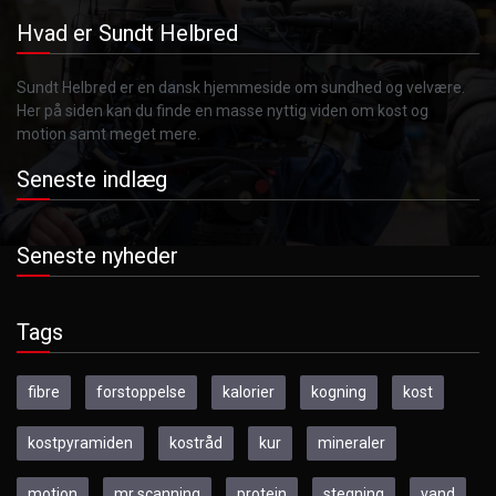
Hvad er Sundt Helbred
Sundt Helbred er en dansk hjemmeside om sundhed og velvære.
Her på siden kan du finde en masse nyttig viden om kost og
motion samt meget mere.
Seneste indlæg
Seneste nyheder
Tags
fibre
forstoppelse
kalorier
kogning
kost
kostpyramiden
kostråd
kur
mineraler
motion
mr scanning
protein
stegning
vand