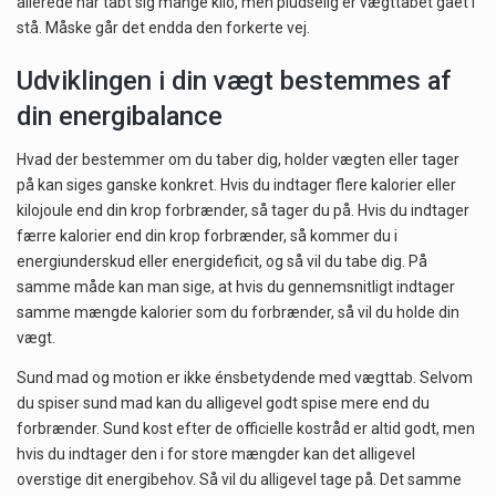
allerede har tabt sig mange kilo, men pludselig er vægttabet gået i
stå. Måske går det endda den forkerte vej.
Udviklingen i din vægt bestemmes af
din energibalance
Hvad der bestemmer om du taber dig, holder vægten eller tager
på kan siges ganske konkret. Hvis du indtager flere kalorier eller
kilojoule end din krop forbrænder, så tager du på. Hvis du indtager
færre kalorier end din krop forbrænder, så kommer du i
energiunderskud eller energideficit, og så vil du tabe dig. På
samme måde kan man sige, at hvis du gennemsnitligt indtager
samme mængde kalorier som du forbrænder, så vil du holde din
vægt.
Sund mad og motion er ikke énsbetydende med vægttab. Selvom
du spiser sund mad kan du alligevel godt spise mere end du
forbrænder. Sund kost efter de officielle kostråd er altid godt, men
hvis du indtager den i for store mængder kan det alligevel
overstige dit energibehov. Så vil du alligevel tage på. Det samme