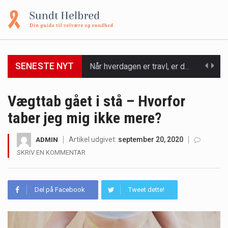
SENESTE NYT
Et spaophold er ofte synonymt med afslapning, forkælelse og tid til at lade batterierne op,…
Mælkesyrebakterier er små, men utroligt kraftfulde mikroorganismer, der spiller en afgørende rolle i at opretholde…
Vægttab gået i stå – Hvorfor
taber jeg mig ikke mere?
Irritabel tyktarm (Irritable Bowel Syndrome, IBS) er en udbredt fordøjelseslidelse, der påvirker millioner af mennesker…
Padel er en sport, der er blevet stadig mere populær over hele verden på grund…
Artikel udgivet:
september 20, 2020
ADMIN
SKRIV EN KOMMENTAR
Massagestole er ikke længere forbeholdt luksuriøse spaer og wellnesscentre - de er nu tilgængelige til…
Airfryere har taget verden med storm med deres løfte om at tilberede sprøde og lækre…
Del på Facebook
Tweet dette!
Saunaer har været en del af forskellige kulturer i årtusinder, og deres sundhedsmæssige fordele er…