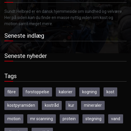
Sundt Helbred er en dansk hjemmeside om sundhed og velvære.
Her på siden kan du finde en masse nyttig viden om kost og
motion samt meget mere.
Seneste indlæg
Seneste nyheder
Tags
fibre
forstoppelse
kalorier
kogning
kost
kostpyramiden
kostråd
kur
mineraler
motion
mr scanning
protein
stegning
vand