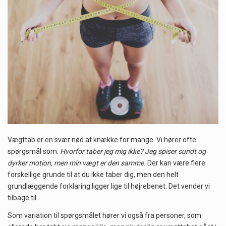
Når det kommer til sundhed og velvære, er der konstante strømme af nye trends og…
Sunde måltidskasser er en fantastisk løsning til dem, der ønsker at opretholde en sund livsstil…
Når hverdagen er travl, er der ikke altid tid eller overskud til at bruge timer…
Vægttab er en svær nød at knække for mange. Vi hører ofte
spørgsmål som:
Hvorfor taber jeg mig ikke? Jeg spiser sundt og
dyrker motion, men min vægt er den samme.
Der kan være flere
forskellige grunde til at du ikke taber dig, men den helt
grundlæggende forklaring ligger lige til højrebenet. Det vender vi
tilbage til.
Som variation til spørgsmålet hører vi også fra personer, som