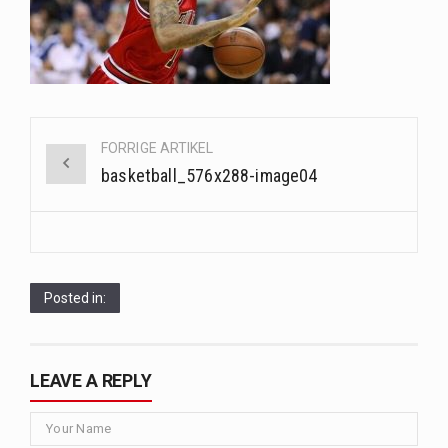
Saunaer har været en del af forskellige kulturer i årtusinder, og deres sundhedsmæssige fordele er…
Når det kommer til sundhed og velvære, er der konstante strømme af nye trends og…
Sunde måltidskasser er en fantastisk løsning til dem, der ønsker at opretholde en sund livsstil…
Post
FORRIGE ARTIKEL
navigation
basketball_576x288-image04
Posted in:
LEAVE A REPLY