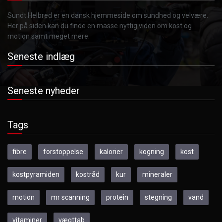
Sundt Helbred er en dansk hjemmeside om sundhed og velvære.
Her på siden kan du finde en masse nyttig viden om kost og
motion samt meget mere.
Seneste indlæg
Seneste nyheder
Tags
fibre
forstoppelse
kalorier
kogning
kost
kostpyramiden
kostråd
kur
mineraler
motion
mr scanning
protein
stegning
vand
vitaminer
vægttab