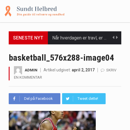
SENESTE NYT
Når hverdagen er travl, er der ikke altid tid eller overskud til at bruge timer…
Et spaophold er ofte synonymt med afslapning, forkælelse og tid til at lade batterierne op,…
basketball_576x288-image04
Mælkesyrebakterier er små, men utroligt kraftfulde mikroorganismer, der spiller en afgørende rolle i at opretholde…
Artikel udgivet:
april 2, 2017
ADMIN
SKRIV
EN KOMMENTAR
Irritabel tyktarm (Irritable Bowel Syndrome, IBS) er en udbredt fordøjelseslidelse, der påvirker millioner af mennesker…
Padel er en sport, der er blevet stadig mere populær over hele verden på grund…
Del på Facebook
Tweet dette!
Massagestole er ikke længere forbeholdt luksuriøse spaer og wellnesscentre - de er nu tilgængelige til…
Airfryere har taget verden med storm med deres løfte om at tilberede sprøde og lækre…