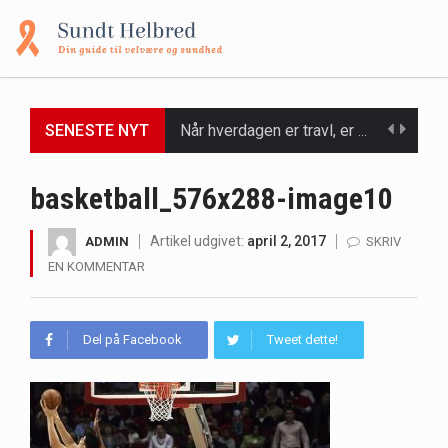
SENESTE NYT
Når hverdagen er travl, er der ikke altid tid eller overskud til at bruge timer…
Et spaophold er ofte synonymt med afslapning, forkælelse og tid til at lade batterierne op,…
basketball_576x288-image10
Mælkesyrebakterier er små, men utroligt kraftfulde mikroorganismer, der spiller en afgørende rolle i at opretholde…
Artikel udgivet:
april 2, 2017
ADMIN
SKRIV
EN KOMMENTAR
Irritabel tyktarm (Irritable Bowel Syndrome, IBS) er en udbredt fordøjelseslidelse, der påvirker millioner af mennesker…
Padel er en sport, der er blevet stadig mere populær over hele verden på grund…
Del på Facebook
Tweet dette!
Massagestole er ikke længere forbeholdt luksuriøse spaer og wellnesscentre - de er nu tilgængelige til…
Airfryere har taget verden med storm med deres løfte om at tilberede sprøde og lækre…