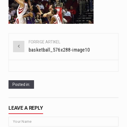
Saunaer har været en del af forskellige kulturer i årtusinder, og deres sundhedsmæssige fordele er…
Når det kommer til sundhed og velvære, er der konstante strømme af nye trends og…
Sunde måltidskasser er en fantastisk løsning til dem, der ønsker at opretholde en sund livsstil…
Post
FORRIGE ARTIKEL
navigation
basketball_576x288-image10
Posted in:
LEAVE A REPLY