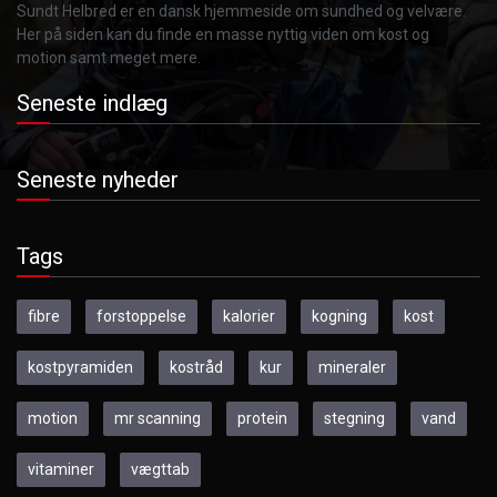
Sundt Helbred er en dansk hjemmeside om sundhed og velvære.
Her på siden kan du finde en masse nyttig viden om kost og
motion samt meget mere.
Seneste indlæg
Seneste nyheder
Tags
fibre
forstoppelse
kalorier
kogning
kost
kostpyramiden
kostråd
kur
mineraler
motion
mr scanning
protein
stegning
vand
vitaminer
vægttab