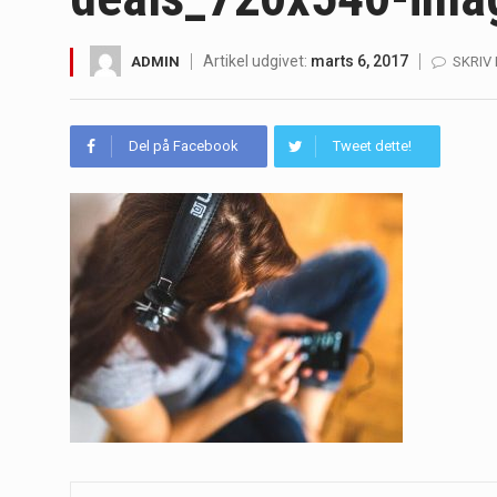
Irritabel tyktarm (Irritable Bowel S
Artikel udgivet:
marts 6, 2017
ADMIN
SKRIV
Padel er en sport, der er blevet st
Massagestole er ikke længere forbeh
Del på Facebook
Tweet dette!
Airfryere har taget verden med sto
Saunaer har været en del af forskel
Når det kommer til sundhed og velv
Sunde måltidskasser er en fantastisk