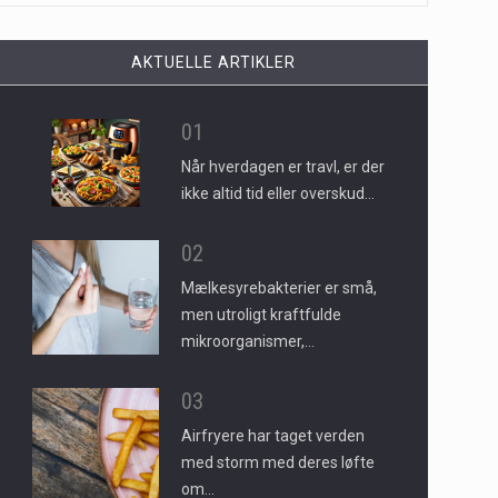
AKTUELLE ARTIKLER
01
Når hverdagen er travl, er der
ikke altid tid eller overskud…
02
Mælkesyrebakterier er små,
men utroligt kraftfulde
mikroorganismer,…
03
Airfryere har taget verden
med storm med deres løfte
om…