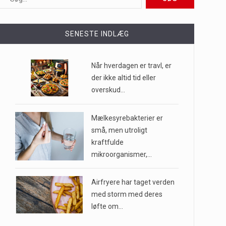
ioner af mennesker…
SENESTE INDLÆG
e til…
Når hverdagen er travl, er
der ikke altid tid eller
overskud…
…
Mælkesyrebakterier er
små, men utroligt
kraftfulde
mikroorganismer,…
Airfryere har taget verden
med storm med deres
løfte om…