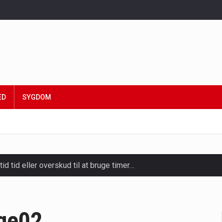
ED
SYGDOM
tid tid eller overskud til at bruge timer…
slapning, forkælelse og tid til at lade batterierne op,…
ligt kraftfulde mikroorganismer, der spiller en afgørende rolle i
ge02