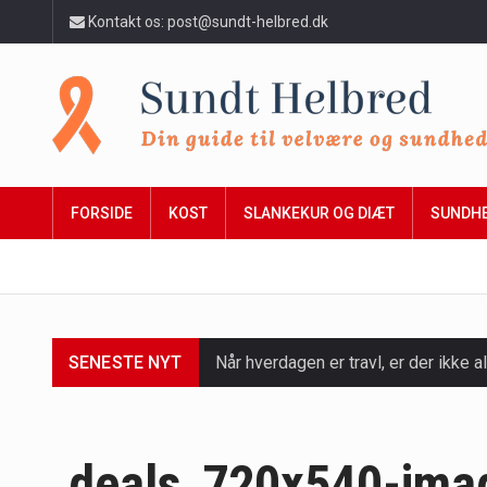
Kontakt os: post@sundt-helbred.dk
FORSIDE
KOST
SLANKEKUR OG DIÆT
SUNDH
SENESTE NYT
Når hverdagen er travl, er der ikke al
Et spaophold er ofte synonymt med af
Mælkesyrebakterier er små, men utro
deals_720x540-ima