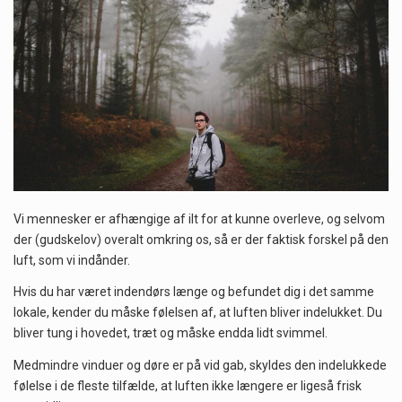
Når det kommer til sundhed og velvære, er der konstante strømme af nye trends og…
Sunde måltidskasser er en fantastisk løsning til dem, der ønsker at opretholde en sund livsstil…
Vi mennesker er afhængige af ilt for at kunne overleve, og selvom
der (gudskelov) overalt omkring os, så er der faktisk forskel på den
luft, som vi indånder.
Hvis du har været indendørs længe og befundet dig i det samme
lokale, kender du måske følelsen af, at luften bliver indelukket. Du
bliver tung i hovedet, træt og måske endda lidt svimmel.
Medmindre vinduer og døre er på vid gab, skyldes den indelukkede
følelse i de fleste tilfælde, at luften ikke længere er ligeså frisk