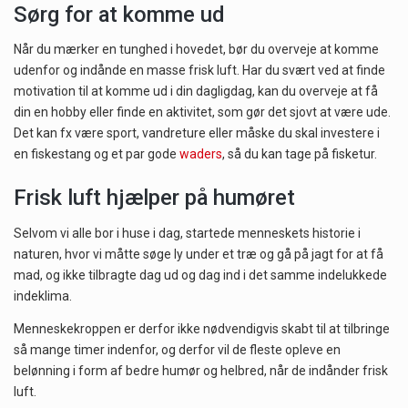
Sørg for at komme ud
Når du mærker en tunghed i hovedet, bør du overveje at komme
udenfor og indånde en masse frisk luft. Har du svært ved at finde
motivation til at komme ud i din dagligdag, kan du overveje at få
din en hobby eller finde en aktivitet, som gør det sjovt at være ude.
Det kan fx være sport, vandreture eller måske du skal investere i
en fiskestang og et par gode
waders
, så du kan tage på fisketur.
Frisk luft hjælper på humøret
Selvom vi alle bor i huse i dag, startede menneskets historie i
naturen, hvor vi måtte søge ly under et træ og gå på jagt for at få
mad, og ikke tilbragte dag ud og dag ind i det samme indelukkede
indeklima.
Menneskekroppen er derfor ikke nødvendigvis skabt til at tilbringe
så mange timer indenfor, og derfor vil de fleste opleve en
belønning i form af bedre humør og helbred, når de indånder frisk
luft.