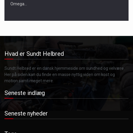
Omega…
Hvad er Sundt Helbred
Sundt Helbred er en dansk hjemmeside om sundhed og velvære.
Her på siden kan du finde en masse nyttig viden om kost og
motion samt meget mere.
Seneste indlæg
Seneste nyheder