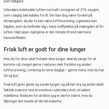
som tidligere.
Udendørs indeholder luften normalt i omegnen af 21% oxygen,
som i daglig tale kaldes for ilt. Der kan dog være forskel på
iltmængden, da der fx kan være luftforurening. Ligeledes kan
højden, som du befinder dig i, have indflydelse på mængden af ilt i
luften. Højt oppe i bjergene er der mindre ilt end nærmere
havoverfladen.
Frisk luft er godt for dine lunger
Hvis du for alvor skal forkæle dine lunger, skal du sørge for at
komme ud, meget gerne i naturen væk fra bilos og anden
luftforurening, i omkring en time dagligt – gerne mere, hvis du har
tid og lyst.
Frisk luft giver glade og sunde lunger, og så har vira og andet skidt
faktisk sværere ved at overleve i udendørs end i et lukket
indeklima. Risikoen for at blive syg er derfor større, hvis du
tilbringer det meste af din tid indenfor.