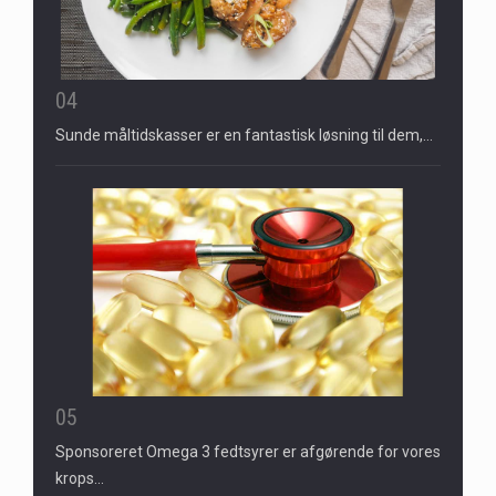
04
Sunde måltidskasser er en fantastisk løsning til dem,…
05
Sponsoreret Omega 3 fedtsyrer er afgørende for vores
krops…