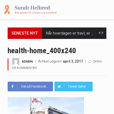
SENESTE NYT
Når hverdagen er travl, er der ikke altid tid eller overskud til at bruge timer…
Et spaophold er ofte synonymt med afslapning, forkælelse og tid til at lade batterierne op,…
health-home_400x240
Mælkesyrebakterier er små, men utroligt kraftfulde mikroorganismer, der spiller en afgørende rolle i at opretholde…
Artikel udgivet:
april 3, 2017
ADMIN
SKRIV
EN KOMMENTAR
Irritabel tyktarm (Irritable Bowel Syndrome, IBS) er en udbredt fordøjelseslidelse, der påvirker millioner af mennesker…
Padel er en sport, der er blevet stadig mere populær over hele verden på grund…
Del på Facebook
Tweet dette!
Massagestole er ikke længere forbeholdt luksuriøse spaer og wellnesscentre - de er nu tilgængelige til…
Airfryere har taget verden med storm med deres løfte om at tilberede sprøde og lækre…