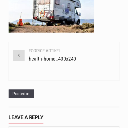
Saunaer har været en del af forskellige kulturer i årtusinder, og deres sundhedsmæssige fordele er…
Når det kommer til sundhed og velvære, er der konstante strømme af nye trends og…
Sunde måltidskasser er en fantastisk løsning til dem, der ønsker at opretholde en sund livsstil…
Post
FORRIGE ARTIKEL
navigation
health-home_400x240
Posted in:
LEAVE A REPLY