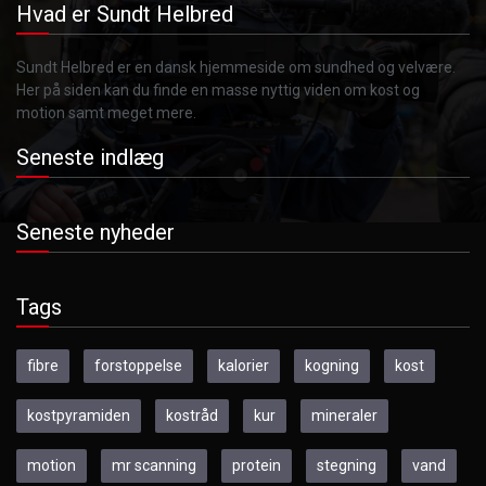
Hvad er Sundt Helbred
Sundt Helbred er en dansk hjemmeside om sundhed og velvære.
Her på siden kan du finde en masse nyttig viden om kost og
motion samt meget mere.
Seneste indlæg
Seneste nyheder
Tags
fibre
forstoppelse
kalorier
kogning
kost
kostpyramiden
kostråd
kur
mineraler
motion
mr scanning
protein
stegning
vand