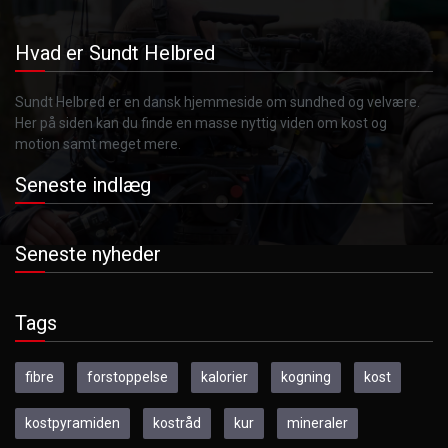
Hvad er Sundt Helbred
Sundt Helbred er en dansk hjemmeside om sundhed og velvære.
Her på siden kan du finde en masse nyttig viden om kost og
motion samt meget mere.
Seneste indlæg
Seneste nyheder
Tags
fibre
forstoppelse
kalorier
kogning
kost
kostpyramiden
kostråd
kur
mineraler