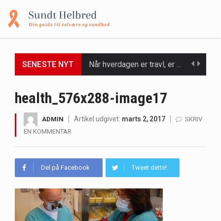
SENESTE NYT
Når hverdagen er travl, er der ikke altid tid eller overskud til at bruge timer…
Et spaophold er ofte synonymt med afslapning, forkælelse og tid til at lade batterierne op,…
health_576x288-image17
Mælkesyrebakterier er små, men utroligt kraftfulde mikroorganismer, der spiller en afgørende rolle i at opretholde…
Artikel udgivet:
marts 2, 2017
ADMIN
SKRIV
EN KOMMENTAR
Irritabel tyktarm (Irritable Bowel Syndrome, IBS) er en udbredt fordøjelseslidelse, der påvirker millioner af mennesker…
Padel er en sport, der er blevet stadig mere populær over hele verden på grund…
Del på Facebook
Tweet dette!
Massagestole er ikke længere forbeholdt luksuriøse spaer og wellnesscentre - de er nu tilgængelige til…
Airfryere har taget verden med storm med deres løfte om at tilberede sprøde og lækre…