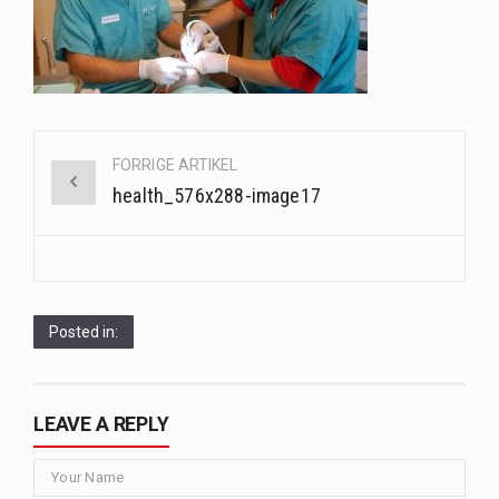
Saunaer har været en del af forskellige kulturer i årtusinder, og deres sundhedsmæssige fordele er…
Når det kommer til sundhed og velvære, er der konstante strømme af nye trends og…
Sunde måltidskasser er en fantastisk løsning til dem, der ønsker at opretholde en sund livsstil…
Post
FORRIGE ARTIKEL
navigation
health_576x288-image17
Posted in:
LEAVE A REPLY