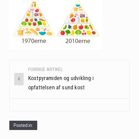
Saunaer har været en del af forskellige kulturer i årtusinder, og deres sundhedsmæssige fordele er…
Når det kommer til sundhed og velvære, er der konstante strømme af nye trends og…
Sunde måltidskasser er en fantastisk løsning til dem, der ønsker at opretholde en sund livsstil…
Post
FORRIGE ARTIKEL
navigation
Kostpyramiden og udvikling i
opfattelsen af sund kost
Posted in: