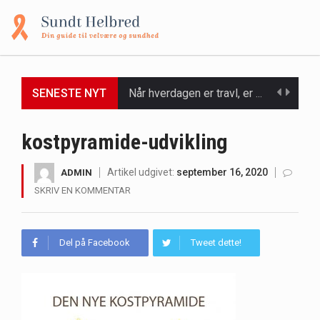
SENESTE NYT
Når hverdagen er travl, er der ikke altid tid eller overskud til at bruge timer…
Et spaophold er ofte synonymt med afslapning, forkælelse og tid til at lade batterierne op,…
kostpyramide-udvikling
Mælkesyrebakterier er små, men utroligt kraftfulde mikroorganismer, der spiller en afgørende rolle i at opretholde…
Artikel udgivet:
september 16, 2020
ADMIN
SKRIV EN KOMMENTAR
Irritabel tyktarm (Irritable Bowel Syndrome, IBS) er en udbredt fordøjelseslidelse, der påvirker millioner af mennesker…
Padel er en sport, der er blevet stadig mere populær over hele verden på grund…
Del på Facebook
Tweet dette!
Massagestole er ikke længere forbeholdt luksuriøse spaer og wellnesscentre - de er nu tilgængelige til…
Airfryere har taget verden med storm med deres løfte om at tilberede sprøde og lækre…