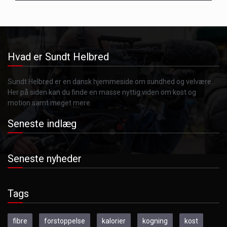
Hvad er Sundt Helbred
Sundt Helbred er en dansk hjemmeside om sundhed og velvære.
Her på siden kan du finde en masse nyttig viden om kost og
motion samt meget mere.
Seneste indlæg
Seneste nyheder
Tags
fibre
forstoppelse
kalorier
kogning
kost