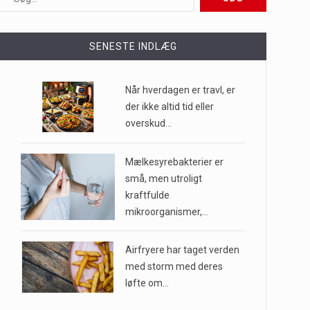
ioner af mennesker…
SENESTE INDLÆG
e til…
Når hverdagen er travl, er
der ikke altid tid eller
overskud…
…
Mælkesyrebakterier er
små, men utroligt
kraftfulde
mikroorganismer,…
Airfryere har taget verden
med storm med deres
løfte om…