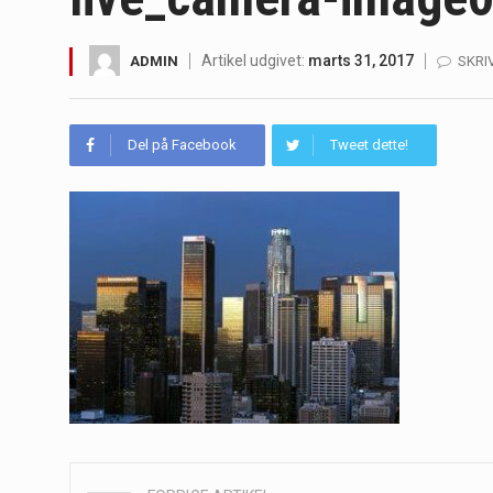
Irritabel tyktarm (Irritable Bowel S
Artikel udgivet:
marts 31, 2017
ADMIN
SKRI
Padel er en sport, der er blevet st
Massagestole er ikke længere forbeh
Del på Facebook
Tweet dette!
Airfryere har taget verden med sto
Saunaer har været en del af forskel
Når det kommer til sundhed og velv
Sunde måltidskasser er en fantastisk
Post