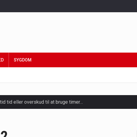
ED
SYGDOM
tid tid eller overskud til at bruge timer…
slapning, forkælelse og tid til at lade batterierne op,…
ligt kraftfulde mikroorganismer, der spiller en afgørende rolle i
02