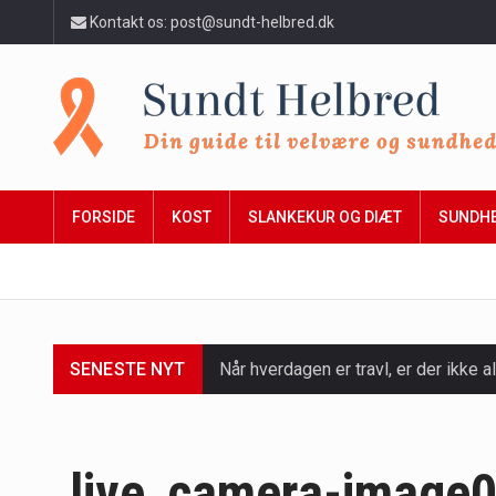
Kontakt os: post@sundt-helbred.dk
FORSIDE
KOST
SLANKEKUR OG DIÆT
SUNDH
SENESTE NYT
Når hverdagen er travl, er der ikke al
Et spaophold er ofte synonymt med af
Mælkesyrebakterier er små, men utro
live_camera-image