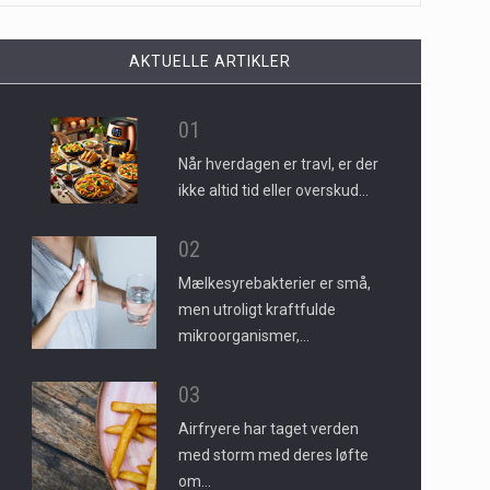
AKTUELLE ARTIKLER
01
Når hverdagen er travl, er der
ikke altid tid eller overskud…
02
Mælkesyrebakterier er små,
men utroligt kraftfulde
mikroorganismer,…
03
Airfryere har taget verden
med storm med deres løfte
om…