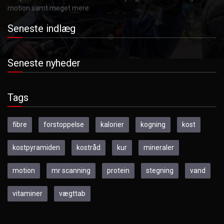
motion samt meget mere.
Seneste indlæg
Seneste nyheder
Tags
fibre
forstoppelse
kalorier
kogning
kost
kostpyramiden
kostråd
kur
mineraler
motion
mr scanning
protein
stegning
vand
vitaminer
vægttab