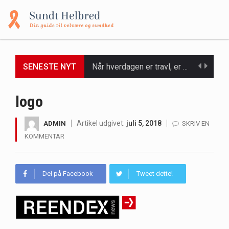
SENESTE NYT
Når hverdagen er travl, er der ikke altid tid eller overskud til at bruge timer…
Et spaophold er ofte synonymt med afslapning, forkælelse og tid til at lade batterierne op,…
logo
Mælkesyrebakterier er små, men utroligt kraftfulde mikroorganismer, der spiller en afgørende rolle i at opretholde…
Artikel udgivet:
juli 5, 2018
ADMIN
SKRIV EN
KOMMENTAR
Irritabel tyktarm (Irritable Bowel Syndrome, IBS) er en udbredt fordøjelseslidelse, der påvirker millioner af mennesker…
Padel er en sport, der er blevet stadig mere populær over hele verden på grund…
Del på Facebook
Tweet dette!
Massagestole er ikke længere forbeholdt luksuriøse spaer og wellnesscentre - de er nu tilgængelige til…
Airfryere har taget verden med storm med deres løfte om at tilberede sprøde og lækre…