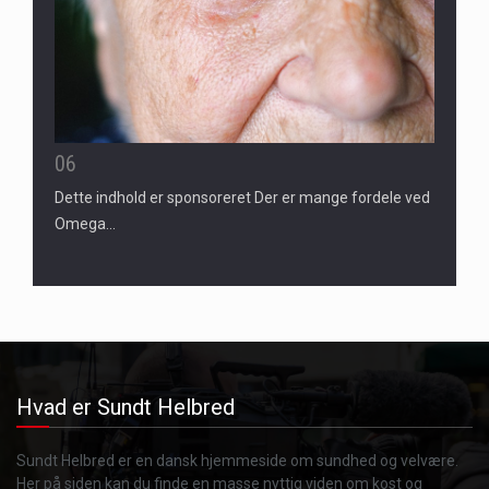
06
Dette indhold er sponsoreret Der er mange fordele ved
Omega…
Hvad er Sundt Helbred
Sundt Helbred er en dansk hjemmeside om sundhed og velvære.
Her på siden kan du finde en masse nyttig viden om kost og