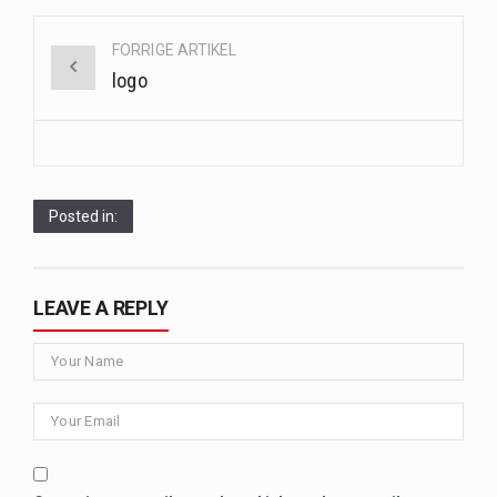
Saunaer har været en del af forskellige kulturer i årtusinder, og deres sundhedsmæssige fordele er…
Post
FORRIGE ARTIKEL
Når det kommer til sundhed og velvære, er der konstante strømme af nye trends og…
navigation
logo
Sunde måltidskasser er en fantastisk løsning til dem, der ønsker at opretholde en sund livsstil…
Posted in:
LEAVE A REPLY