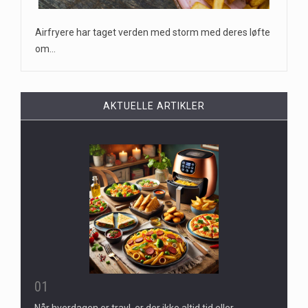
Airfryere har taget verden med storm med deres løfte
om…
AKTUELLE ARTIKLER
01
Når hverdagen er travl, er der ikke altid tid eller