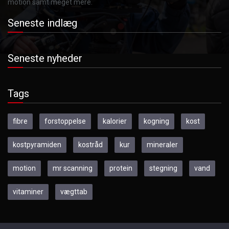
motion samt meget mere.
Seneste indlæg
Seneste nyheder
Tags
fibre
forstoppelse
kalorier
kogning
kost
kostpyramiden
kostråd
kur
mineraler
motion
mr scanning
protein
stegning
vand
vitaminer
vægttab