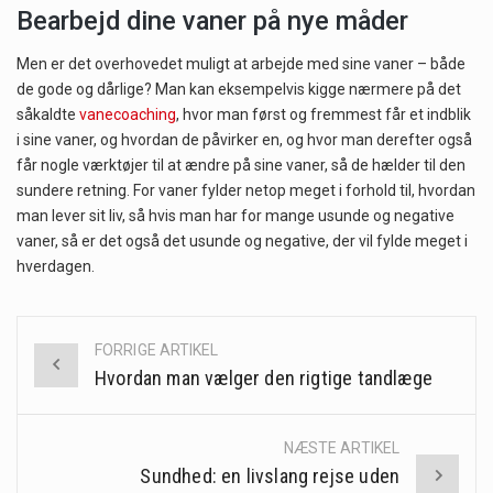
Bearbejd dine vaner på nye måder
Men er det overhovedet muligt at arbejde med sine vaner – både
de gode og dårlige? Man kan eksempelvis kigge nærmere på det
såkaldte
vanecoaching
, hvor man først og fremmest får et indblik
i sine vaner, og hvordan de påvirker en, og hvor man derefter også
får nogle værktøjer til at ændre på sine vaner, så de hælder til den
sundere retning. For vaner fylder netop meget i forhold til, hvordan
man lever sit liv, så hvis man har for mange usunde og negative
vaner, så er det også det usunde og negative, der vil fylde meget i
hverdagen.
FORRIGE ARTIKEL
Post
Hvordan man vælger den rigtige tandlæge
navigation
NÆSTE ARTIKEL
Sundhed: en livslang rejse uden