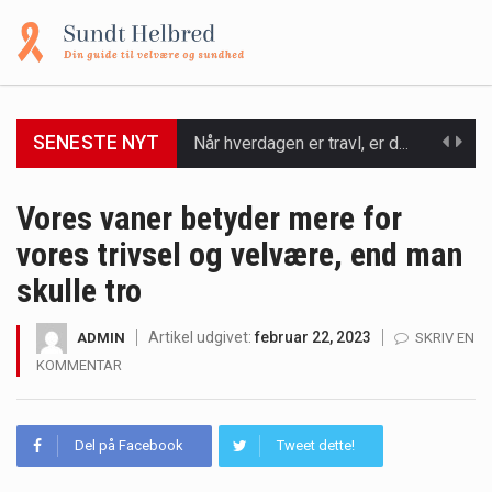
Når hverdagen er travl, er der ikke altid tid eller overskud til at bruge timer…
SENESTE NYT
Et spaophold er ofte synonymt med afslapning, forkælelse og tid til at lade batterierne op,…
Vores vaner betyder mere for
Mælkesyrebakterier er små, men utroligt kraftfulde mikroorganismer, der spiller en afgørende rolle i at opretholde…
vores trivsel og velvære, end man
skulle tro
Irritabel tyktarm (Irritable Bowel Syndrome, IBS) er en udbredt fordøjelseslidelse, der påvirker millioner af mennesker…
Padel er en sport, der er blevet stadig mere populær over hele verden på grund…
Artikel udgivet:
februar 22, 2023
ADMIN
SKRIV EN
KOMMENTAR
Massagestole er ikke længere forbeholdt luksuriøse spaer og wellnesscentre - de er nu tilgængelige til…
Airfryere har taget verden med storm med deres løfte om at tilberede sprøde og lækre…
Del på Facebook
Tweet dette!
Saunaer har været en del af forskellige kulturer i årtusinder, og deres sundhedsmæssige fordele er…