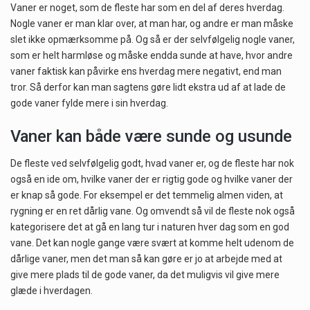
Vaner er noget, som de fleste har som en del af deres hverdag.
Nogle vaner er man klar over, at man har, og andre er man måske
Når det kommer til sundhed og velvære, er der konstante strømme af nye trends og…
slet ikke opmærksomme på. Og så er der selvfølgelig nogle vaner,
som er helt harmløse og måske endda sunde at have, hvor andre
Sunde måltidskasser er en fantastisk løsning til dem, der ønsker at opretholde en sund livsstil…
vaner faktisk kan påvirke ens hverdag mere negativt, end man
tror. Så derfor kan man sagtens gøre lidt ekstra ud af at lade de
gode vaner fylde mere i sin hverdag.
Vaner kan både være sunde og usunde
De fleste ved selvfølgelig godt, hvad vaner er, og de fleste har nok
også en ide om, hvilke vaner der er rigtig gode og hvilke vaner der
er knap så gode. For eksempel er det temmelig almen viden, at
rygning er en ret dårlig vane. Og omvendt så vil de fleste nok også
kategorisere det at gå en lang tur i naturen hver dag som en god
vane. Det kan nogle gange være svært at komme helt udenom de
dårlige vaner, men det man så kan gøre er jo at arbejde med at
give mere plads til de gode vaner, da det muligvis vil give mere
glæde i hverdagen.