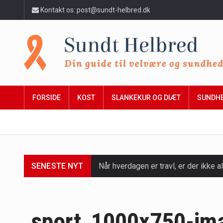
Kontakt os: post@sundt-helbred.dk
FORSIDE
KOST
SLANKEKUR OG DIÆT
SUNDH
SENESTE NYT
Når hverdagen er travl, er der ikke al
Et spaophold er ofte synonymt med af
Mælkesyrebakterier er små, men utro
sport_1000x750-im