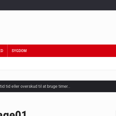
ED
SYGDOM
tid tid eller overskud til at bruge timer…
slapning, forkælelse og tid til at lade batterierne op,…
ligt kraftfulde mikroorganismer, der spiller en afgørende rolle i
age01