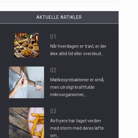
AKTUELLE ARTIKLER
01
Når hverdagen er travl, er der
ikke altid tid eller overskud…
02
Mælkesyrebakterier er små,
men utroligt kraftfulde
mikroorganismer,…
03
Airfryere har taget verden
med storm med deres løfte
om…