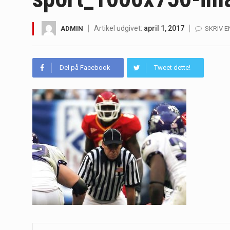
Irritabel tyktarm (Irritable Bowel S
Artikel udgivet:
april 1, 2017
ADMIN
SKRIV 
Padel er en sport, der er blevet st
Massagestole er ikke længere forbeh
Del på Facebook
Tweet dette!
Airfryere har taget verden med sto
Saunaer har været en del af forskel
Når det kommer til sundhed og velv
Sunde måltidskasser er en fantastisk