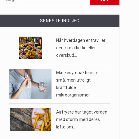
ioner af mennesker…
SENESTE INDLÆG
e til…
Når hverdagen er travl, er
der ikke altid tid eller
overskud…
…
Mælkesyrebakterier er
små, men utroligt
kraftfulde
mikroorganismer,…
Airfryere har taget verden
med storm med deres
løfte om…