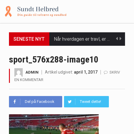
Når hverdagen er travl, er der ikke altid tid eller overskud til at bruge timer…
SENESTE NYT
Et spaophold er ofte synonymt med afslapning, forkælelse og tid til at lade batterierne op,…
sport_576x288-image10
Mælkesyrebakterier er små, men utroligt kraftfulde mikroorganismer, der spiller en afgørende rolle i at opretholde…
Artikel udgivet:
april 1, 2017
ADMIN
SKRIV
Irritabel tyktarm (Irritable Bowel Syndrome, IBS) er en udbredt fordøjelseslidelse, der påvirker millioner af mennesker…
EN KOMMENTAR
Padel er en sport, der er blevet stadig mere populær over hele verden på grund…
Del på Facebook
Tweet dette!
Massagestole er ikke længere forbeholdt luksuriøse spaer og wellnesscentre - de er nu tilgængelige til…
Airfryere har taget verden med storm med deres løfte om at tilberede sprøde og lækre…
Saunaer har været en del af forskellige kulturer i årtusinder, og deres sundhedsmæssige fordele er…