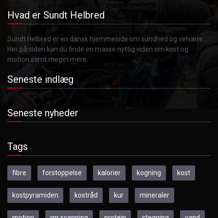
Hvad er Sundt Helbred
Sundt Helbred er en dansk hjemmeside om sundhed og velvære.
Her på siden kan du finde en masse nyttig viden om kost og
motion samt meget mere.
Seneste indlæg
Seneste nyheder
Tags
fibre
forstoppelse
kalorier
kogning
kost
kostpyramiden
kostråd
kur
mineraler
motion
mr scanning
protein
stegning
vand