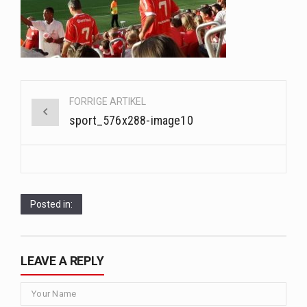
Når det kommer til sundhed og velvære, er der konstante strømme af nye trends og…
Sunde måltidskasser er en fantastisk løsning til dem, der ønsker at opretholde en sund livsstil…
Post
FORRIGE ARTIKEL
navigation
sport_576x288-image10
Posted in:
LEAVE A REPLY