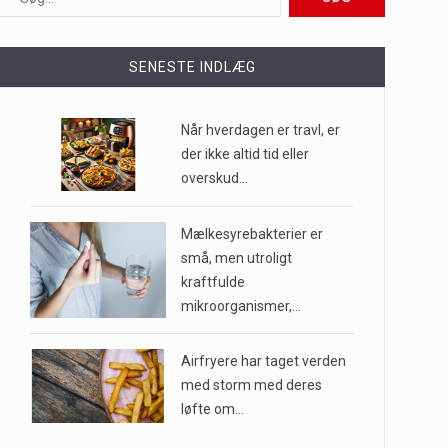
ioner af mennesker…
SENESTE INDLÆG
e til…
Når hverdagen er travl, er
der ikke altid tid eller
overskud…
…
Mælkesyrebakterier er
små, men utroligt
kraftfulde
mikroorganismer,…
Airfryere har taget verden
med storm med deres
løfte om…