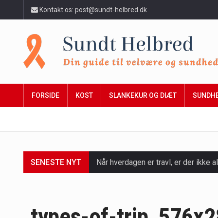
Kontakt os: post@sundt-helbred.dk
FORSIDE
KOST
SLANKEKUR OG DIÆT
SUNDH
SENESTE NYT
Når hverdagen er travl, er der ikke al
Et spaophold er ofte synonymt med af
Mælkesyrebakterier er små, men utro
types-of-trip_576x