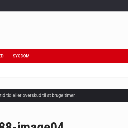
ED
SYGDOM
tid tid eller overskud til at bruge timer…
slapning, forkælelse og tid til at lade batterierne op,…
ligt kraftfulde mikroorganismer, der spiller en afgørende rolle i
288-image04