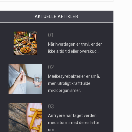
AKTUELLE ARTIKLER
01
Når hverdagen er travl, er der
ikke altid tid eller overskud…
02
Mælkesyrebakterier er små,
men utroligt kraftfulde
mikroorganismer,…
03
Airfryere har taget verden
med storm med deres løfte
om…