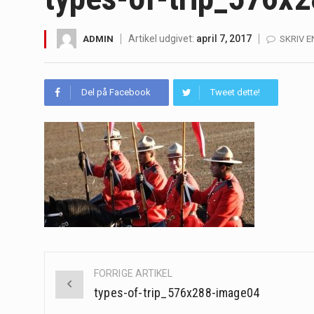
Irritabel tyktarm (Irritable Bowel S
Artikel udgivet:
april 7, 2017
ADMIN
SKRIV 
Padel er en sport, der er blevet st
Massagestole er ikke længere forbeh
Del på Facebook
Tweet dette!
Airfryere har taget verden med sto
Saunaer har været en del af forskel
Når det kommer til sundhed og velv
Sunde måltidskasser er en fantastisk
Post
FORRIGE ARTIKEL
navigation
types-of-trip_576x288-image04