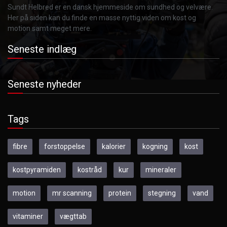
Sundt Helbred er en dansk hjemmeside om sundhed og velvære.
Her på siden kan du finde en masse nyttig viden om kost og
motion samt meget mere.
Seneste indlæg
Seneste nyheder
Tags
fibre
forstoppelse
kalorier
kogning
kost
kostpyramiden
kostråd
kur
mineraler
motion
mr scanning
protein
stegning
vand
vitaminer
vægttab