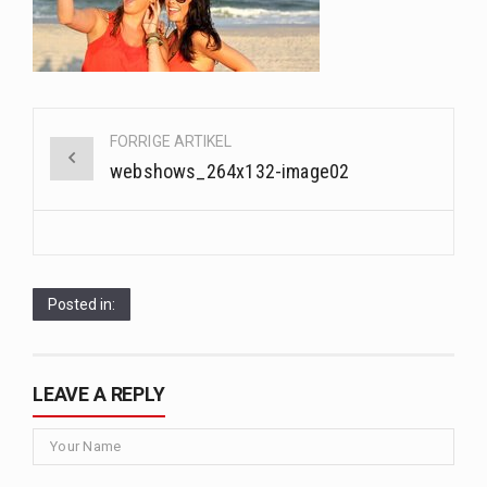
Når det kommer til sundhed og velvære, er der konstante strømme af nye trends og…
Sunde måltidskasser er en fantastisk løsning til dem, der ønsker at opretholde en sund livsstil…
Post
FORRIGE ARTIKEL
navigation
webshows_264x132-image02
Posted in:
LEAVE A REPLY