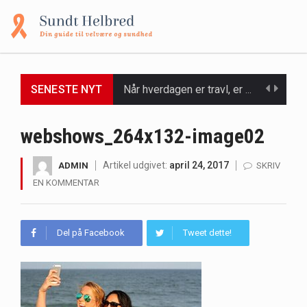
Når hverdagen er travl, er der ikke altid tid eller overskud til at bruge timer…
SENESTE NYT
Et spaophold er ofte synonymt med afslapning, forkælelse og tid til at lade batterierne op,…
webshows_264x132-image02
Mælkesyrebakterier er små, men utroligt kraftfulde mikroorganismer, der spiller en afgørende rolle i at opretholde…
Artikel udgivet:
april 24, 2017
ADMIN
SKRIV
Irritabel tyktarm (Irritable Bowel Syndrome, IBS) er en udbredt fordøjelseslidelse, der påvirker millioner af mennesker…
EN KOMMENTAR
Padel er en sport, der er blevet stadig mere populær over hele verden på grund…
Del på Facebook
Tweet dette!
Massagestole er ikke længere forbeholdt luksuriøse spaer og wellnesscentre - de er nu tilgængelige til…
Airfryere har taget verden med storm med deres løfte om at tilberede sprøde og lækre…
Saunaer har været en del af forskellige kulturer i årtusinder, og deres sundhedsmæssige fordele er…