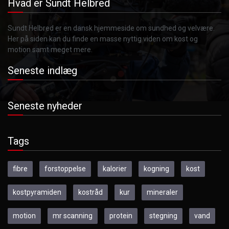
Hvad er Sundt Helbred
Sundt Helbred er en dansk hjemmeside om sundhed og velvære.
Her på siden kan du finde en masse nyttig viden om kost og
motion samt meget mere.
Seneste indlæg
Seneste nyheder
Tags
fibre
forstoppelse
kalorier
kogning
kost
kostpyramiden
kostråd
kur
mineraler
motion
mr scanning
protein
stegning
vand