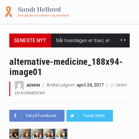
SENESTE NYT
Når hverdagen er travl, er der ikke altid tid eller overskud til at bruge timer…
Et spaophold er ofte synonymt med afslapning, forkælelse og tid til at lade batterierne op,…
alternative-medicine_188x94-
image01
Mælkesyrebakterier er små, men utroligt kraftfulde mikroorganismer, der spiller en afgørende rolle i at opretholde…
Irritabel tyktarm (Irritable Bowel Syndrome, IBS) er en udbredt fordøjelseslidelse, der påvirker millioner af mennesker…
Artikel udgivet:
april 24, 2017
ADMIN
SKRIV
EN KOMMENTAR
Padel er en sport, der er blevet stadig mere populær over hele verden på grund…
Massagestole er ikke længere forbeholdt luksuriøse spaer og wellnesscentre - de er nu tilgængelige til…
Del på Facebook
Tweet dette!
Airfryere har taget verden med storm med deres løfte om at tilberede sprøde og lækre…