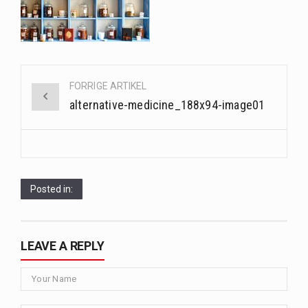
Saunaer har været en del af forskellige kulturer i årtusinder, og deres sundhedsmæssige fordele er…
Når det kommer til sundhed og velvære, er der konstante strømme af nye trends og…
Sunde måltidskasser er en fantastisk løsning til dem, der ønsker at opretholde en sund livsstil…
Post
FORRIGE ARTIKEL
navigation
alternative-medicine_188x94-image01
Posted in:
LEAVE A REPLY