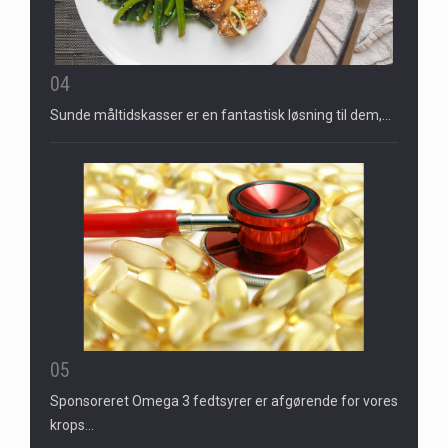
04
Sunde måltidskasser er en fantastisk løsning til dem,…
05
Sponsoreret Omega 3 fedtsyrer er afgørende for vores
krops…