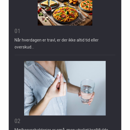
01
Når hverdagen er travl, er der ikke altid tid eller
overskud…
02
Mælkesyrebakterier er små, men utroligt kraftfulde