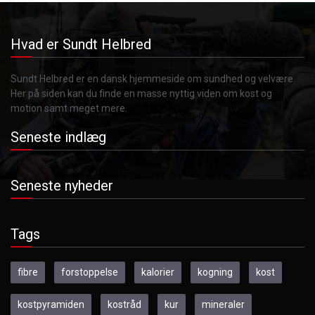
Hvad er Sundt Helbred
Sundt Helbred er en dansk hjemmeside om sundhed og velvære.
Her på siden kan du finde en masse nyttig viden om kost og
motion samt meget mere.
Seneste indlæg
Seneste nyheder
Tags
fibre
forstoppelse
kalorier
kogning
kost
kostpyramiden
kostråd
kur
mineraler