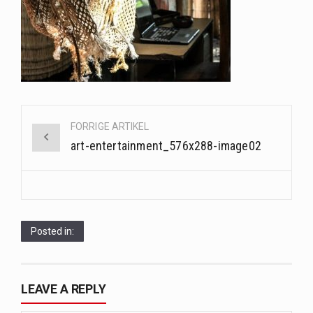
Når det kommer til sundhed og velvære, er der konstante strømme af nye trends og…
Sunde måltidskasser er en fantastisk løsning til dem, der ønsker at opretholde en sund livsstil…
Når hverdagen er travl, er der ikke altid tid eller overskud til at bruge timer…
Post
FORRIGE ARTIKEL
navigation
art-entertainment_576x288-image02
Posted in:
LEAVE A REPLY