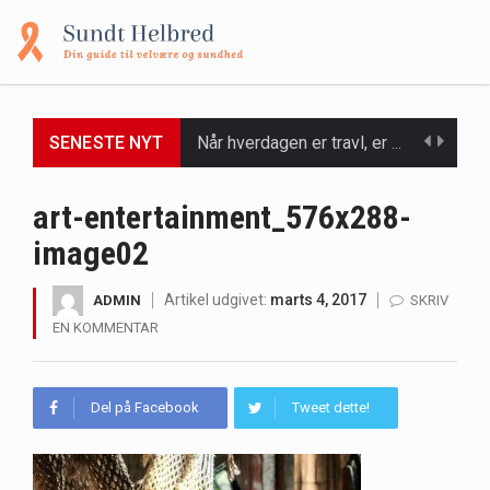
SENESTE NYT
Et spaophold er ofte synonymt med afslapning, forkælelse og tid til at lade batterierne op,…
Mælkesyrebakterier er små, men utroligt kraftfulde mikroorganismer, der spiller en afgørende rolle i at opretholde…
art-entertainment_576x288-
image02
Irritabel tyktarm (Irritable Bowel Syndrome, IBS) er en udbredt fordøjelseslidelse, der påvirker millioner af mennesker…
Padel er en sport, der er blevet stadig mere populær over hele verden på grund…
Artikel udgivet:
marts 4, 2017
ADMIN
SKRIV
EN KOMMENTAR
Massagestole er ikke længere forbeholdt luksuriøse spaer og wellnesscentre - de er nu tilgængelige til…
Airfryere har taget verden med storm med deres løfte om at tilberede sprøde og lækre…
Del på Facebook
Tweet dette!
Saunaer har været en del af forskellige kulturer i årtusinder, og deres sundhedsmæssige fordele er…