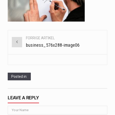
Når det kommer til sundhed og velvære, er der konstante strømme af nye trends og…
Sunde måltidskasser er en fantastisk løsning til dem, der ønsker at opretholde en sund livsstil…
Post
FORRIGE ARTIKEL
navigation
business_576x288-image06
Posted in:
LEAVE A REPLY