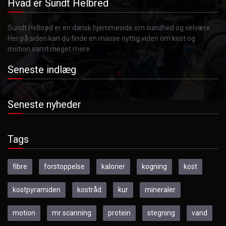
Hvad er Sundt Helbred
Sundt Helbred er en dansk hjemmeside om sundhed og velvære.
Her på siden kan du finde en masse nyttig viden om kost og
motion samt meget mere.
Seneste indlæg
Seneste nyheder
Tags
fibre
forstoppelse
kalorier
kogning
kost
kostpyramiden
kostråd
kur
mineraler
motion
mr scanning
protein
stegning
vand