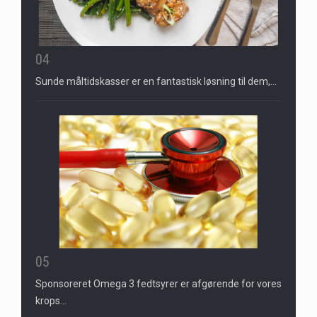
04
Sunde måltidskasser er en fantastisk løsning til dem,…
05
Sponsoreret Omega 3 fedtsyrer er afgørende for vores
krops…