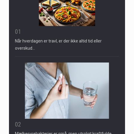
01
Når hverdagen er travl, er der ikke altid tid eller
overskud…
02
Mælkesyrebakterier er små, men utroligt kraftfulde