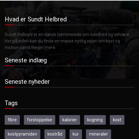
Hvad er Sundt Helbred
Sundt Helbred er en dansk hjemmeside om sundhed og velvære.
Her på siden kan du finde en masse nyttig viden om kost og
motion samt meget mere.
Seneste indlæg
Seneste nyheder
Tags
fibre
forstoppelse
kalorier
kogning
kost
kostpyramiden
kostråd
kur
mineraler