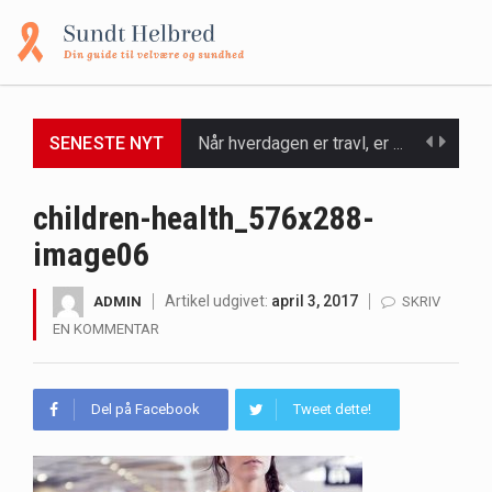
Når hverdagen er travl, er der ikke altid tid eller overskud til at bruge timer…
SENESTE NYT
Et spaophold er ofte synonymt med afslapning, forkælelse og tid til at lade batterierne op,…
children-health_576x288-
Mælkesyrebakterier er små, men utroligt kraftfulde mikroorganismer, der spiller en afgørende rolle i at opretholde…
image06
Irritabel tyktarm (Irritable Bowel Syndrome, IBS) er en udbredt fordøjelseslidelse, der påvirker millioner af mennesker…
Artikel udgivet:
april 3, 2017
ADMIN
SKRIV
EN KOMMENTAR
Padel er en sport, der er blevet stadig mere populær over hele verden på grund…
Massagestole er ikke længere forbeholdt luksuriøse spaer og wellnesscentre - de er nu tilgængelige til…
Del på Facebook
Tweet dette!
Airfryere har taget verden med storm med deres løfte om at tilberede sprøde og lækre…
Saunaer har været en del af forskellige kulturer i årtusinder, og deres sundhedsmæssige fordele er…