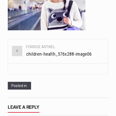
Når det kommer til sundhed og velvære, er der konstante strømme af nye trends og…
Sunde måltidskasser er en fantastisk løsning til dem, der ønsker at opretholde en sund livsstil…
Post
FORRIGE ARTIKEL
navigation
children-health_576x288-image06
Posted in:
LEAVE A REPLY