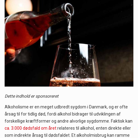
Når det kommer til sundhed og velvære, er der konstante strømme af nye trends og…
Sunde måltidskasser er en fantastisk løsning til dem, der ønsker at opretholde en sund livsstil…
Dette indhold er sponsoreret
Alkoholisme er en meget udbredt sygdom i Danmark, og er ofte
årsag til for tidlig død, fordi alkohol bidrager til udviklingen af
forskellige kræftformer og andre alvorlige sygdomme. Faktisk kan
ca. 3.000 dødsfald om året
relateres til alkohol, enten direkte eller
som indirekte årsag til dødsfaldet. Et alkoholmisbrug kan ramme