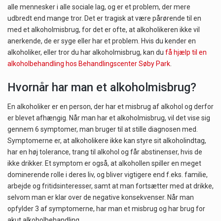
alle mennesker i alle sociale lag, og er et problem, der mere
udbredt end mange tror. Det er tragisk at være pårørende til en
med et alkoholmisbrug, for det er ofte, at alkoholikeren ikke vil
anerkende, de er syge eller har et problem. Hvis du kender en
alkoholiker, eller tror du har alkoholmisbrug, kan du
få hjælp til en
alkoholbehandling hos Behandlingscenter Søby Park
.
Hvornår har man et alkoholmisbrug?
En alkoholiker er en person, der har et misbrug af alkohol og derfor
er blevet afhængig. Når man har et alkoholmisbrug, vil det vise sig
gennem 6 symptomer, man bruger til at stille diagnosen med.
Symptomerne er, at alkoholikere ikke kan styre sit alkoholindtag,
har en høj tolerance, trang til alkohol og får abstinenser, hvis de
ikke drikker. Et symptom er også, at alkohollen spiller en meget
dominerende rolle i deres liv, og bliver vigtigere end f.eks. familie,
arbejde og fritidsinteresser, samt at man fortsætter med at drikke,
selvom man er klar over de negative konsekvenser. Når man
opfylder 3 af symptomerne, har man et misbrug og har brug for
akut alkoholbehandling.