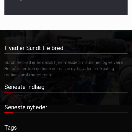
Hvad er Sundt Helbred
Sundt Helbred er en dansk hjemmeside om sundhed og velvære.
Her på siden kan du finde en masse nyttig viden om kost og
motion samt meget mere.
Seneste indlæg
Seneste nyheder
Tags