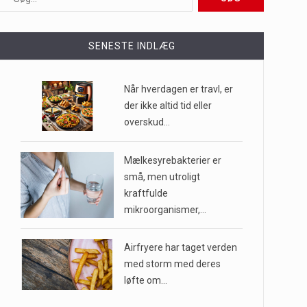
ioner af mennesker…
SENESTE INDLÆG
e til…
Når hverdagen er travl, er
der ikke altid tid eller
overskud…
…
Mælkesyrebakterier er
små, men utroligt
kraftfulde
mikroorganismer,…
Airfryere har taget verden
med storm med deres
løfte om…