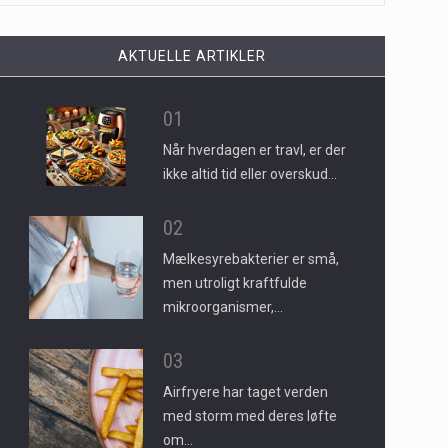
AKTUELLE ARTIKLER
01
Når hverdagen er travl, er der
ikke altid tid eller overskud…
02
Mælkesyrebakterier er små,
men utroligt kraftfulde
mikroorganismer,…
03
Airfryere har taget verden
med storm med deres løfte
om…