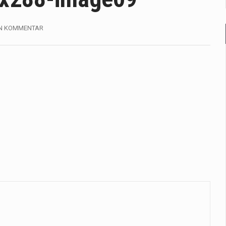
yndrome, IBS) er en udbredt fordøjelseslidelse, der påvirker mill
EN KOMMENTAR
adig mere populær over hele verden på grund…
oldt luksuriøse spaer og wellnesscentre - de er nu tilgængelig
rm med deres løfte om at tilberede sprøde og lækre…
lige kulturer i årtusinder, og deres sundhedsmæssige fordele er
ære, er der konstante strømme af nye trends og…
 løsning til dem, der ønsker at opretholde en sund livsstil…