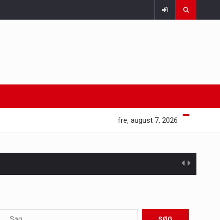
fre, august 7, 2026
 at opretholde…