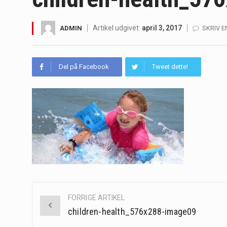
Irritabel tyktarm (Irritable Bowel S
Artikel udgivet:
april 3, 2017
ADMIN
SKRIV 
Padel er en sport, der er blevet st
Massagestole er ikke længere forbeh
Del på Facebook
Tweet dette!
Airfryere har taget verden med sto
Saunaer har været en del af forskel
Når det kommer til sundhed og velv
Sunde måltidskasser er en fantastisk
Post
FORRIGE ARTIKEL
navigation
children-health_576x288-image09