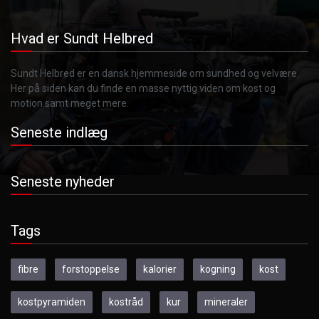
Hvad er Sundt Helbred
Sundt Helbred er en dansk hjemmeside om sundhed og velvære.
Her på siden kan du finde en masse nyttig viden om kost og
motion samt meget mere.
Seneste indlæg
Seneste nyheder
Tags
fibre
forstoppelse
kalorier
kogning
kost
kostpyramiden
kostråd
kur
mineraler