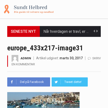
SENESTE NYT
Når hverdagen er travl, er der ikke altid tid eller overskud til at bruge timer…
Et spaophold er ofte synonymt med afslapning, forkælelse og tid til at lade batterierne op,…
europe_433x217-image31
Mælkesyrebakterier er små, men utroligt kraftfulde mikroorganismer, der spiller en afgørende rolle i at opretholde…
Artikel udgivet:
marts 30, 2017
ADMIN
SKRIV
EN KOMMENTAR
Irritabel tyktarm (Irritable Bowel Syndrome, IBS) er en udbredt fordøjelseslidelse, der påvirker millioner af mennesker…
Padel er en sport, der er blevet stadig mere populær over hele verden på grund…
Del på Facebook
Tweet dette!
Massagestole er ikke længere forbeholdt luksuriøse spaer og wellnesscentre - de er nu tilgængelige til…
Airfryere har taget verden med storm med deres løfte om at tilberede sprøde og lækre…