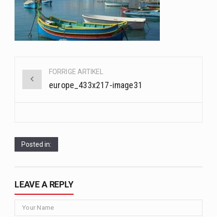
Saunaer har været en del af forskellige kulturer i årtusinder, og deres sundhedsmæssige fordele er…
Når det kommer til sundhed og velvære, er der konstante strømme af nye trends og…
Sunde måltidskasser er en fantastisk løsning til dem, der ønsker at opretholde en sund livsstil…
Post
FORRIGE ARTIKEL
navigation
europe_433x217-image31
Posted in:
LEAVE A REPLY