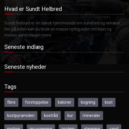
Hvad er Sundt Helbred
Sundt Helbred er en dansk hjemmeside om sundhed og velvære.
Her på siden kan du finde en masse nyttig viden om kost og
motion samt meget mere.
Seneste indlæg
Seneste nyheder
Tags
fibre
forstoppelse
kalorier
kogning
kost
kostpyramiden
kostråd
kur
mineraler
motion
mr scanning
protein
stegning
vand