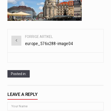
Saunaer har været en del af forskellige kulturer i årtusinder, og deres sundhedsmæssige fordele er…
Når det kommer til sundhed og velvære, er der konstante strømme af nye trends og…
Sunde måltidskasser er en fantastisk løsning til dem, der ønsker at opretholde en sund livsstil…
Post
FORRIGE ARTIKEL
navigation
europe_576x288-image04
Posted in:
LEAVE A REPLY