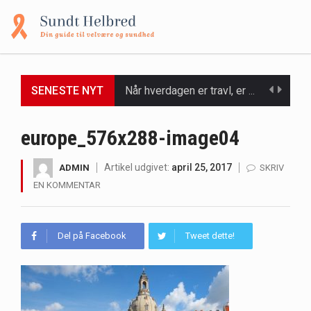
SENESTE NYT
Når hverdagen er travl, er der ikke altid tid eller overskud til at bruge timer…
Et spaophold er ofte synonymt med afslapning, forkælelse og tid til at lade batterierne op,…
europe_576x288-image04
Mælkesyrebakterier er små, men utroligt kraftfulde mikroorganismer, der spiller en afgørende rolle i at opretholde…
Artikel udgivet:
april 25, 2017
ADMIN
SKRIV
EN KOMMENTAR
Irritabel tyktarm (Irritable Bowel Syndrome, IBS) er en udbredt fordøjelseslidelse, der påvirker millioner af mennesker…
Padel er en sport, der er blevet stadig mere populær over hele verden på grund…
Del på Facebook
Tweet dette!
Massagestole er ikke længere forbeholdt luksuriøse spaer og wellnesscentre - de er nu tilgængelige til…
Airfryere har taget verden med storm med deres løfte om at tilberede sprøde og lækre…