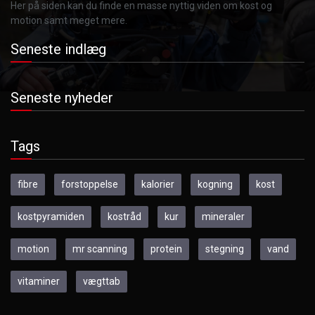
Her på siden kan du finde en masse nyttig viden om kost og
motion samt meget mere.
Seneste indlæg
Seneste nyheder
Tags
fibre
forstoppelse
kalorier
kogning
kost
kostpyramiden
kostråd
kur
mineraler
motion
mr scanning
protein
stegning
vand
vitaminer
vægttab