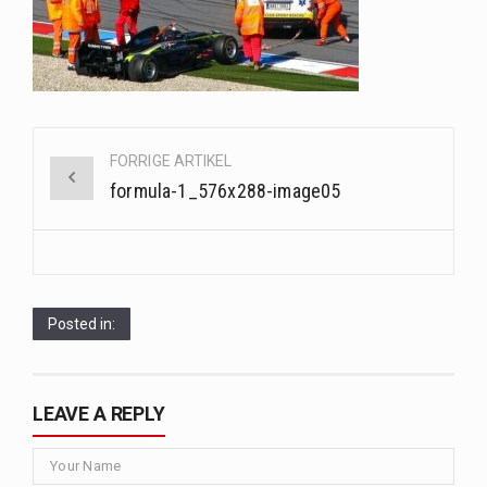
Når det kommer til sundhed og velvære, er der konstante strømme af nye trends og…
Sunde måltidskasser er en fantastisk løsning til dem, der ønsker at opretholde en sund livsstil…
Post
FORRIGE ARTIKEL
navigation
formula-1_576x288-image05
Posted in:
LEAVE A REPLY