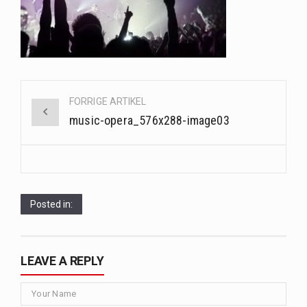
Når det kommer til sundhed og velvære, er der konstante strømme af nye trends og…
Sunde måltidskasser er en fantastisk løsning til dem, der ønsker at opretholde en sund livsstil…
Post
FORRIGE ARTIKEL
navigation
music-opera_576x288-image03
Posted in:
LEAVE A REPLY