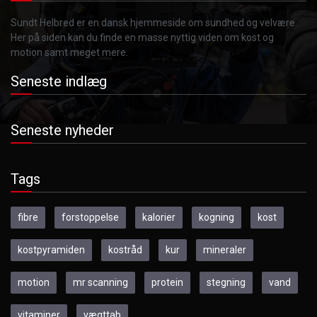
Sundt Helbred er en dansk hjemmeside om sundhed og velvære.
Her på siden kan du finde en masse nyttig viden om kost og
motion samt meget mere.
Seneste indlæg
Seneste nyheder
Tags
fibre
forstoppelse
kalorier
kogning
kost
kostpyramiden
kostråd
kur
mineraler
motion
mr scanning
protein
stegning
vand
vitaminer
vægttab