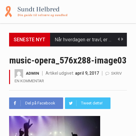
Når hverdagen er travl, er der ikke altid tid eller overskud til at bruge timer…
SENESTE NYT
Et spaophold er ofte synonymt med afslapning, forkælelse og tid til at lade batterierne op,…
Mælkesyrebakterier er små, men utroligt kraftfulde mikroorganismer, der spiller en afgørende rolle i at opretholde…
music-opera_576x288-image03
Irritabel tyktarm (Irritable Bowel Syndrome, IBS) er en udbredt fordøjelseslidelse, der påvirker millioner af mennesker…
Artikel udgivet:
april 9, 2017
ADMIN
SKRIV
EN KOMMENTAR
Padel er en sport, der er blevet stadig mere populær over hele verden på grund…
Massagestole er ikke længere forbeholdt luksuriøse spaer og wellnesscentre - de er nu tilgængelige til…
Del på Facebook
Tweet dette!
Airfryere har taget verden med storm med deres løfte om at tilberede sprøde og lækre…
Saunaer har været en del af forskellige kulturer i årtusinder, og deres sundhedsmæssige fordele er…