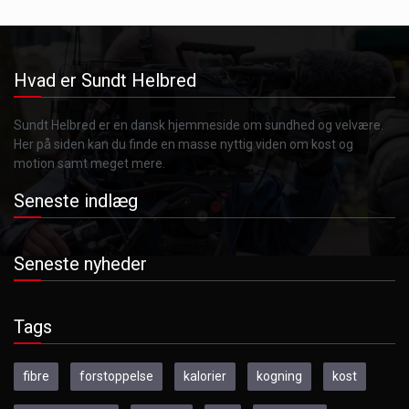
Hvad er Sundt Helbred
Sundt Helbred er en dansk hjemmeside om sundhed og velvære.
Her på siden kan du finde en masse nyttig viden om kost og
motion samt meget mere.
Seneste indlæg
Seneste nyheder
Tags
fibre
forstoppelse
kalorier
kogning
kost