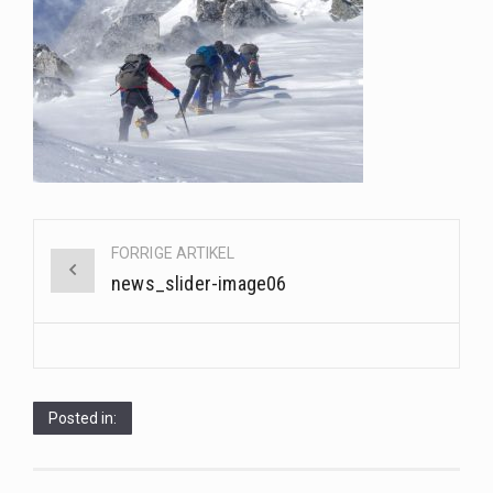
Når det kommer til sundhed og velvære, er der konstante strømme af nye trends og…
Sunde måltidskasser er en fantastisk løsning til dem, der ønsker at opretholde en sund livsstil…
Post
FORRIGE ARTIKEL
navigation
news_slider-image06
Posted in: