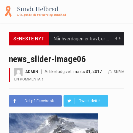
Når hverdagen er travl, er der ikke altid tid eller overskud til at bruge timer…
SENESTE NYT
Et spaophold er ofte synonymt med afslapning, forkælelse og tid til at lade batterierne op,…
news_slider-image06
Mælkesyrebakterier er små, men utroligt kraftfulde mikroorganismer, der spiller en afgørende rolle i at opretholde…
Artikel udgivet:
marts 31, 2017
ADMIN
SKRIV
Irritabel tyktarm (Irritable Bowel Syndrome, IBS) er en udbredt fordøjelseslidelse, der påvirker millioner af mennesker…
EN KOMMENTAR
Padel er en sport, der er blevet stadig mere populær over hele verden på grund…
Massagestole er ikke længere forbeholdt luksuriøse spaer og wellnesscentre - de er nu tilgængelige til…
Del på Facebook
Tweet dette!
Airfryere har taget verden med storm med deres løfte om at tilberede sprøde og lækre…
Saunaer har været en del af forskellige kulturer i årtusinder, og deres sundhedsmæssige fordele er…