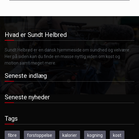
Hvad er Sundt Helbred
Sundt Helbred er en dansk hjemmeside om sundhed og velvære.
Her på siden kan du finde en masse nyttig viden om kost og
motion samt meget mere.
Seneste indlæg
Seneste nyheder
Tags
fibre
forstoppelse
kalorier
kogning
kost