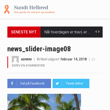
Når hverdagen er travl, er der ikke altid tid eller overskud til at bruge timer…
SENESTE NYT
Et spaophold er ofte synonymt med afslapning, forkælelse og tid til at lade batterierne op,…
news_slider-image08
Mælkesyrebakterier er små, men utroligt kraftfulde mikroorganismer, der spiller en afgørende rolle i at opretholde…
Artikel udgivet:
februar 14, 2018
ADMIN
Irritabel tyktarm (Irritable Bowel Syndrome, IBS) er en udbredt fordøjelseslidelse, der påvirker millioner af mennesker…
SKRIV EN KOMMENTAR
Padel er en sport, der er blevet stadig mere populær over hele verden på grund…
Del på Facebook
Tweet dette!
Massagestole er ikke længere forbeholdt luksuriøse spaer og wellnesscentre - de er nu tilgængelige til…
Airfryere har taget verden med storm med deres løfte om at tilberede sprøde og lækre…
Saunaer har været en del af forskellige kulturer i årtusinder, og deres sundhedsmæssige fordele er…