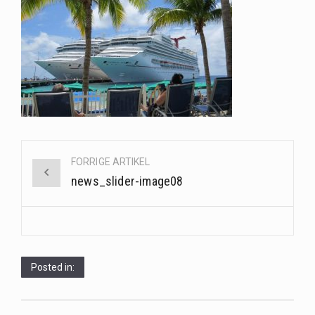
Når det kommer til sundhed og velvære, er der konstante strømme af nye trends og…
Sunde måltidskasser er en fantastisk løsning til dem, der ønsker at opretholde en sund livsstil…
Post
FORRIGE ARTIKEL
navigation
news_slider-image08
Posted in: