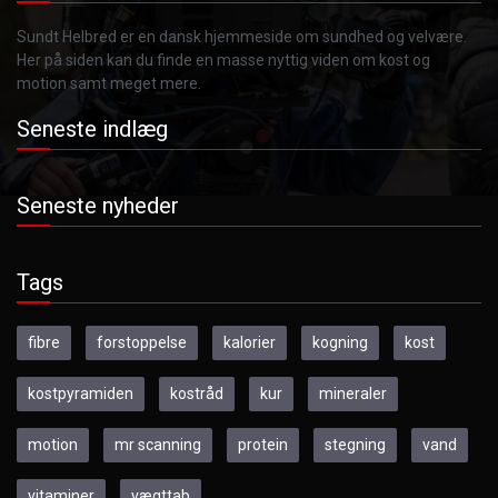
Sundt Helbred er en dansk hjemmeside om sundhed og velvære.
Her på siden kan du finde en masse nyttig viden om kost og
motion samt meget mere.
Seneste indlæg
Seneste nyheder
Tags
fibre
forstoppelse
kalorier
kogning
kost
kostpyramiden
kostråd
kur
mineraler
motion
mr scanning
protein
stegning
vand
vitaminer
vægttab