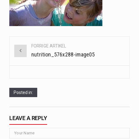
Når det kommer til sundhed og velvære, er der konstante strømme af nye trends og…
Sunde måltidskasser er en fantastisk løsning til dem, der ønsker at opretholde en sund livsstil…
Når hverdagen er travl, er der ikke altid tid eller overskud til at bruge timer…
Post
FORRIGE ARTIKEL
navigation
nutrition_576x288-image05
Posted in:
LEAVE A REPLY