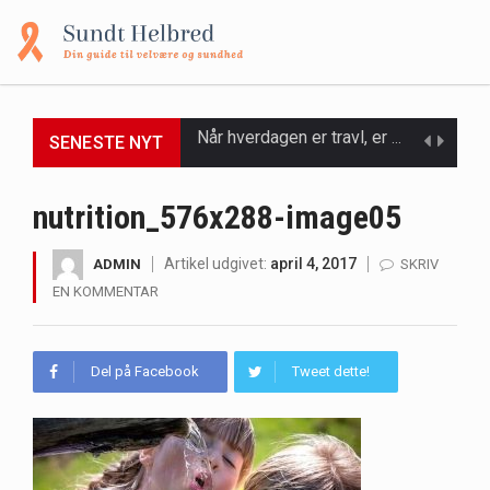
SENESTE NYT
Et spaophold er ofte synonymt med afslapning, forkælelse og tid til at lade batterierne op,…
Mælkesyrebakterier er små, men utroligt kraftfulde mikroorganismer, der spiller en afgørende rolle i at opretholde…
nutrition_576x288-image05
Irritabel tyktarm (Irritable Bowel Syndrome, IBS) er en udbredt fordøjelseslidelse, der påvirker millioner af mennesker…
Artikel udgivet:
april 4, 2017
ADMIN
SKRIV
EN KOMMENTAR
Padel er en sport, der er blevet stadig mere populær over hele verden på grund…
Massagestole er ikke længere forbeholdt luksuriøse spaer og wellnesscentre - de er nu tilgængelige til…
Del på Facebook
Tweet dette!
Airfryere har taget verden med storm med deres løfte om at tilberede sprøde og lækre…
Saunaer har været en del af forskellige kulturer i årtusinder, og deres sundhedsmæssige fordele er…