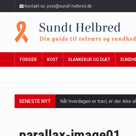
Kontakt os: post@sundt-helbred.dk
FORSIDE
KOST
SLANKEKUR OG DIÆT
SUNDH
SENESTE NYT
Når hverdagen er travl, er der ikke al
Et spaophold er ofte synonymt med af
Mælkesyrebakterier er små, men utro
parallax-image01