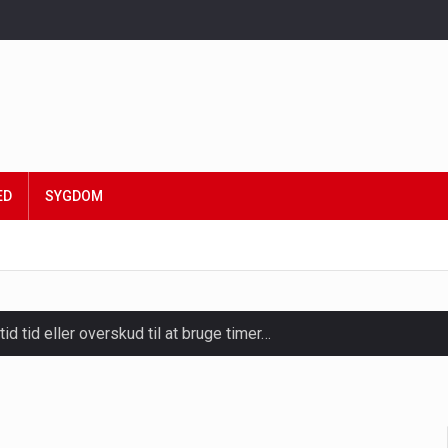
ED
SYGDOM
tid tid eller overskud til at bruge timer…
slapning, forkælelse og tid til at lade batterierne op,…
ligt kraftfulde mikroorganismer, der spiller en afgørende rolle i