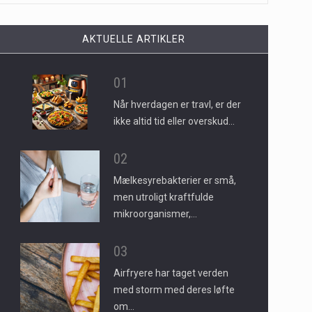
AKTUELLE ARTIKLER
01
Når hverdagen er travl, er der
ikke altid tid eller overskud…
02
Mælkesyrebakterier er små,
men utroligt kraftfulde
mikroorganismer,…
03
Airfryere har taget verden
med storm med deres løfte
om…