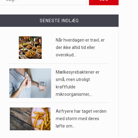
ioner af mennesker…
SENESTE INDLÆG
e til…
Når hverdagen er travl, er
der ikke altid tid eller
overskud…
…
Mælkesyrebakterier er
små, men utroligt
kraftfulde
mikroorganismer,…
Airfryere har taget verden
med storm med deres
løfte om…