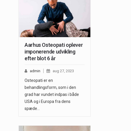
Aarhus Osteopati oplever
imponerende udvikling
efter blot 6 år
admin
aug 27, 2023
Osteopati er en
behandlingsform, som i den
grad har vundet indpas i både
USA og i Europa fra dens
spæde…