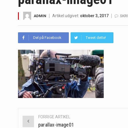
Irritabel tyktarm (Irritable Bowel S
Artikel udgivet:
oktober 3, 2017
ADMIN
SKR
Padel er en sport, der er blevet st
Massagestole er ikke længere forbeh
Del på Facebook
Tweet dette!
Airfryere har taget verden med sto
Saunaer har været en del af forskel
Når det kommer til sundhed og velv
Sunde måltidskasser er en fantastisk
Post
FORRIGE ARTIKEL
navigation
parallax-image01