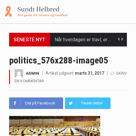
SENESTE NYT
Når hverdagen er travl, er der ikke altid tid eller overskud til at bruge timer…
Et spaophold er ofte synonymt med afslapning, forkælelse og tid til at lade batterierne op,…
politics_576x288-image05
Mælkesyrebakterier er små, men utroligt kraftfulde mikroorganismer, der spiller en afgørende rolle i at opretholde…
Artikel udgivet:
marts 31, 2017
ADMIN
SKRIV
EN KOMMENTAR
Irritabel tyktarm (Irritable Bowel Syndrome, IBS) er en udbredt fordøjelseslidelse, der påvirker millioner af mennesker…
Padel er en sport, der er blevet stadig mere populær over hele verden på grund…
Del på Facebook
Tweet dette!
Massagestole er ikke længere forbeholdt luksuriøse spaer og wellnesscentre - de er nu tilgængelige til…
Airfryere har taget verden med storm med deres løfte om at tilberede sprøde og lækre…