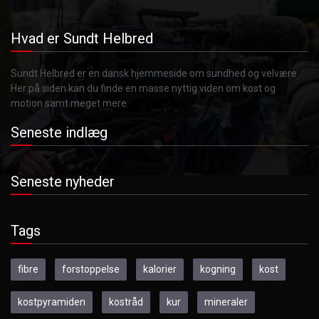
Hvad er Sundt Helbred
Sundt Helbred er en dansk hjemmeside om sundhed og velvære.
Her på siden kan du finde en masse nyttig viden om kost og
motion samt meget mere.
Seneste indlæg
Seneste nyheder
Tags
fibre
forstoppelse
kalorier
kogning
kost
kostpyramiden
kostråd
kur
mineraler