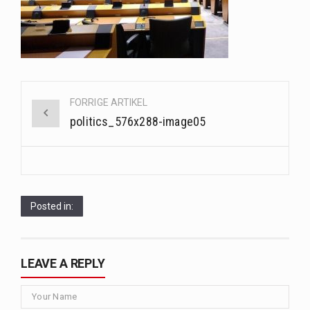
Saunaer har været en del af forskellige kulturer i årtusinder, og deres sundhedsmæssige fordele er…
Når det kommer til sundhed og velvære, er der konstante strømme af nye trends og…
Sunde måltidskasser er en fantastisk løsning til dem, der ønsker at opretholde en sund livsstil…
Post
FORRIGE ARTIKEL
navigation
politics_576x288-image05
Posted in:
LEAVE A REPLY