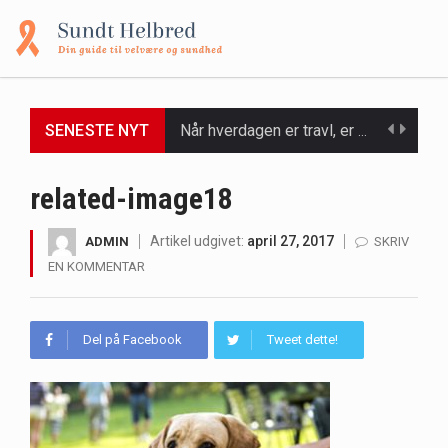
Når hverdagen er travl, er der ikke altid tid eller overskud til at bruge timer…
SENESTE NYT
Et spaophold er ofte synonymt med afslapning, forkælelse og tid til at lade batterierne op,…
related-image18
Mælkesyrebakterier er små, men utroligt kraftfulde mikroorganismer, der spiller en afgørende rolle i at opretholde…
Artikel udgivet:
april 27, 2017
ADMIN
SKRIV
Irritabel tyktarm (Irritable Bowel Syndrome, IBS) er en udbredt fordøjelseslidelse, der påvirker millioner af mennesker…
EN KOMMENTAR
Padel er en sport, der er blevet stadig mere populær over hele verden på grund…
Del på Facebook
Tweet dette!
Massagestole er ikke længere forbeholdt luksuriøse spaer og wellnesscentre - de er nu tilgængelige til…
Airfryere har taget verden med storm med deres løfte om at tilberede sprøde og lækre…
Saunaer har været en del af forskellige kulturer i årtusinder, og deres sundhedsmæssige fordele er…