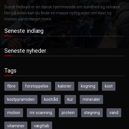
Sundt Helbred er en dansk hjemmeside om sundhed og velvære.
Her på siden kan du finde en masse nyttig viden om kost og
motion samt meget mere.
Seneste indlæg
Seneste nyheder
Tags
fibre
forstoppelse
kalorier
kogning
kost
kostpyramiden
kostråd
kur
mineraler
motion
mr scanning
protein
stegning
vand
vitaminer
vægttab