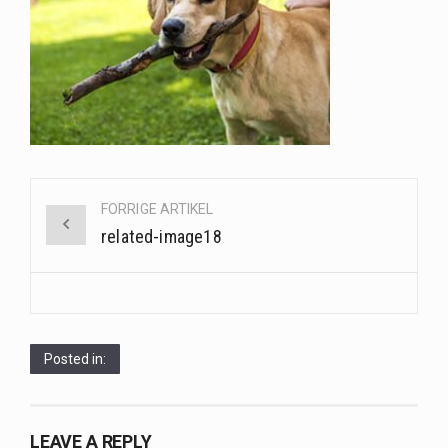
Når det kommer til sundhed og velvære, er der konstante strømme af nye trends og…
Sunde måltidskasser er en fantastisk løsning til dem, der ønsker at opretholde en sund livsstil…
Post
FORRIGE ARTIKEL
navigation
related-image18
Posted in:
LEAVE A REPLY