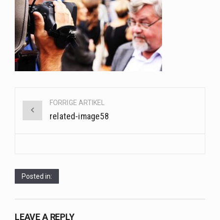
Saunaer har været en del af forskellige kulturer i årtusinder, og deres sundhedsmæssige fordele er…
Når det kommer til sundhed og velvære, er der konstante strømme af nye trends og…
Sunde måltidskasser er en fantastisk løsning til dem, der ønsker at opretholde en sund livsstil…
Post
FORRIGE ARTIKEL
navigation
related-image58
Posted in:
LEAVE A REPLY