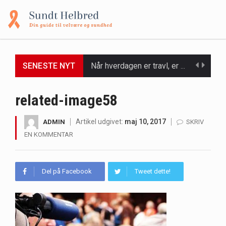
SENESTE NYT
Når hverdagen er travl, er der ikke altid tid eller overskud til at bruge timer…
Et spaophold er ofte synonymt med afslapning, forkælelse og tid til at lade batterierne op,…
related-image58
Mælkesyrebakterier er små, men utroligt kraftfulde mikroorganismer, der spiller en afgørende rolle i at opretholde…
Artikel udgivet:
maj 10, 2017
ADMIN
SKRIV
EN KOMMENTAR
Irritabel tyktarm (Irritable Bowel Syndrome, IBS) er en udbredt fordøjelseslidelse, der påvirker millioner af mennesker…
Padel er en sport, der er blevet stadig mere populær over hele verden på grund…
Del på Facebook
Tweet dette!
Massagestole er ikke længere forbeholdt luksuriøse spaer og wellnesscentre - de er nu tilgængelige til…
Airfryere har taget verden med storm med deres løfte om at tilberede sprøde og lækre…