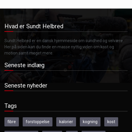
Hvad er Sundt Helbred
Sundt Helbred er en dansk hjemmeside om sundhed og velvære.
Her på siden kan du finde en masse nyttig viden om kost og
motion samt meget mere.
Seneste indlæg
Seneste nyheder
Tags
fibre
forstoppelse
kalorier
kogning
kost