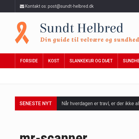
Kontakt os: post@sundt-helbred.dk
FORSIDE
KOST
SLANKEKUR OG DIÆT
SUNDH
Når hverdagen er travl, er der ikke al
SENESTE NYT
Et spaophold er ofte synonymt med af
Mælkesyrebakterier er små, men utro
mr-scanner
Irritabel tyktarm (Irritable Bowel S