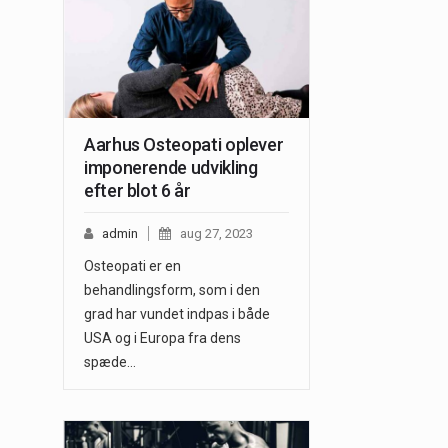
Aarhus Osteopati oplever
imponerende udvikling
efter blot 6 år
admin
aug 27, 2023
Osteopati er en
behandlingsform, som i den
grad har vundet indpas i både
USA og i Europa fra dens
spæde…