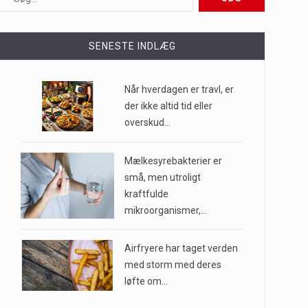
SENESTE INDLÆG
e til…
Når hverdagen er travl, er
der ikke altid tid eller
…
overskud…
Mælkesyrebakterier er
små, men utroligt
kraftfulde
mikroorganismer,…
Airfryere har taget verden
med storm med deres
løfte om…