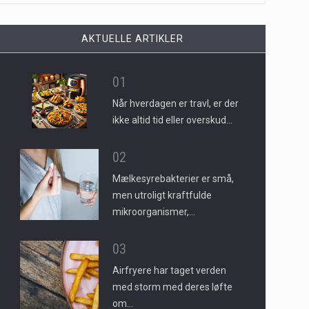
AKTUELLE ARTIKLER
01
Når hverdagen er travl, er der
ikke altid tid eller overskud…
02
Mælkesyrebakterier er små,
men utroligt kraftfulde
mikroorganismer,…
03
Airfryere har taget verden
med storm med deres løfte
om…