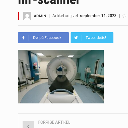
Padel er en sport, der er blevet st
Artikel udgivet:
september 11, 2023
ADMIN
Massagestole er ikke længere forbeh
Airfryere har taget verden med sto
Del på Facebook
Tweet dette!
Saunaer har været en del af forskel
Når det kommer til sundhed og velv
Sunde måltidskasser er en fantastisk
Post
FORRIGE ARTIKEL