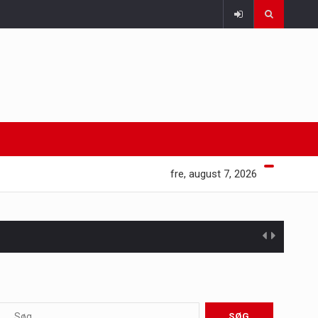
fre, august 7, 2026
 at opretholde…
ioner af mennesker…