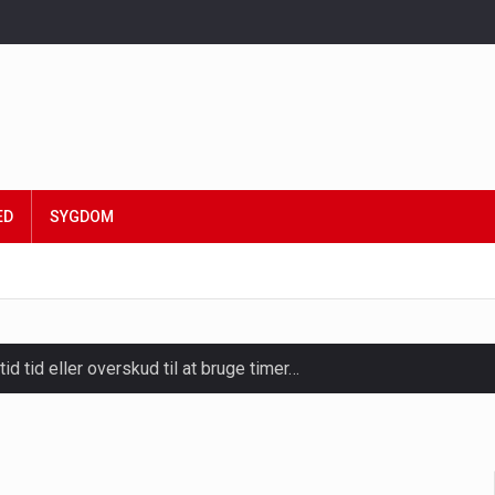
ED
SYGDOM
tid tid eller overskud til at bruge timer…
slapning, forkælelse og tid til at lade batterierne op,…
ligt kraftfulde mikroorganismer, der spiller en afgørende rolle i
yndrome, IBS) er en udbredt fordøjelseslidelse, der påvirker mill